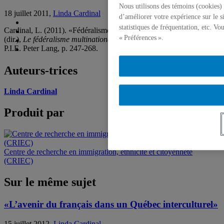
Nous utilisons des témoins (cookies) 
18 juillet 2011,
Linda Cardinal
d’améliorer votre expérience sur le s
statistiques de fréquentation, etc. V
Cardinal, L. (2011). «Fédéralisme et langue», dans M. Seymour
« Préférences ».
(dir.),
Le fédéralisme multinational : Un modèle viable?
, Bruxelles,
P.I.E. Peter Lang, p. 247-268.
Auteurs-trices
Linda Cardinal
Produit par
Centre de recherche en immigration, ethnicité et citoyenneté
(CRIEC)
Sur le même sujet
«L’avenir du français dans un Québec interculturel»
15 juillet 2012,
Linda Cardinal