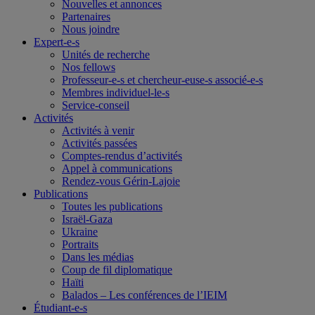
Nouvelles et annonces
Partenaires
Nous joindre
Expert-e-s
Unités de recherche
Nos fellows
Professeur-e-s et chercheur-euse-s associé-e-s
Membres individuel-le-s
Service-conseil
Activités
Activités à venir
Activités passées
Comptes-rendus d’activités
Appel à communications
Rendez-vous Gérin-Lajoie
Publications
Toutes les publications
Israël-Gaza
Ukraine
Portraits
Dans les médias
Coup de fil diplomatique
Haïti
Balados – Les conférences de l’IEIM
Étudiant-e-s