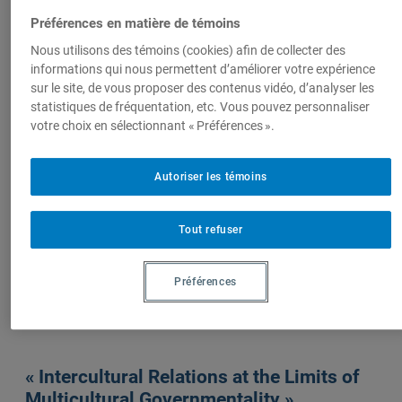
Centre de
Préférences en matière de témoins
recherche en
Nous utilisons des témoins (cookies) afin de collecter des
immigration,
informations qui nous permettent d’améliorer votre expérience
ethnicité et
sur le site, de vous proposer des contenus vidéo, d’analyser les
citoyenneté
statistiques de fréquentation, etc. Vous pouvez personnaliser
(CRIEC)
votre choix en sélectionnant « Préférences ».
Autoriser les témoins
Sur le même sujet
Tout refuser
«On Narcissistic Victimhood »
Préférences
28 novembre 2011,
Ghassan Hage
« Intercultural Relations at the Limits of
Multicultural Governmentality »