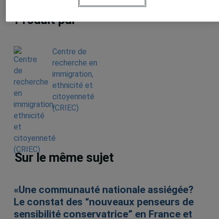
Produit par
Centre de
recherche en
immigration,
ethnicité et
citoyenneté
(CRIEC)
Sur le même sujet
«Une communauté nationale assiégée?
Le constat des “nouveaux penseurs de
sensibilité conservatrice” en France et