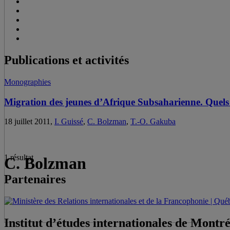
Publications et activités
Monographies
Migration des jeunes d’Afrique Subsaharienne. Quels 
18 juillet 2011,
I. Guissé
,
C. Bolzman
,
T.-O. Gakuba
1 résultat
C. Bolzman
Partenaires
Institut d’études internationales de Montr