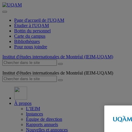
Page d'accueil de l'UQAM
Étudier à l'UQAM
Bottin du personnel
Carte du campus
Bibliothèques
Pour nous joindre
Institut d'études internationales de Montréal (IEIM-UQAM)
Institut d'études internationales de Montréal (IEIM-UQAM)
À propos
L’IEIM
Instances
Équipe de direction
Rapports annuels
Nouvelles et annonces