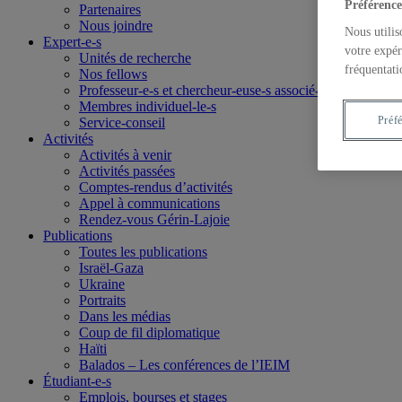
Préférence
Partenaires
Nous joindre
Nous utilis
Expert-e-s
votre expér
Unités de recherche
fréquentati
Nos fellows
Professeur-e-s et chercheur-euse-s associé-e-s
Membres individuel-le-s
Préf
Service-conseil
Activités
Activités à venir
Activités passées
Comptes-rendus d’activités
Appel à communications
Rendez-vous Gérin-Lajoie
Publications
Toutes les publications
Israël-Gaza
Ukraine
Portraits
Dans les médias
Coup de fil diplomatique
Haïti
Balados – Les conférences de l’IEIM
Étudiant-e-s
Emplois, bourses et stages