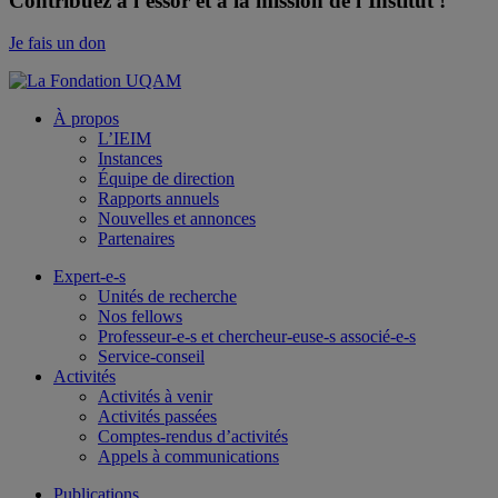
Contribuez à l’essor et à la mission de l’Institut !
Je fais un don
À propos
L’IEIM
Instances
Équipe de direction
Rapports annuels
Nouvelles et annonces
Partenaires
Expert-e-s
Unités de recherche
Nos fellows
Professeur-e-s et chercheur-euse-s associé-e-s
Service-conseil
Activités
Activités à venir
Activités passées
Comptes-rendus d’activités
Appels à communications
Publications