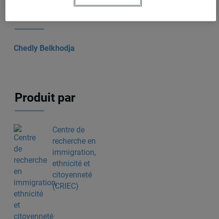
Auteurs-trices
Chedly Belkhodja
Produit par
Centre de
recherche en
immigration,
ethnicité et
citoyenneté
(CRIEC)