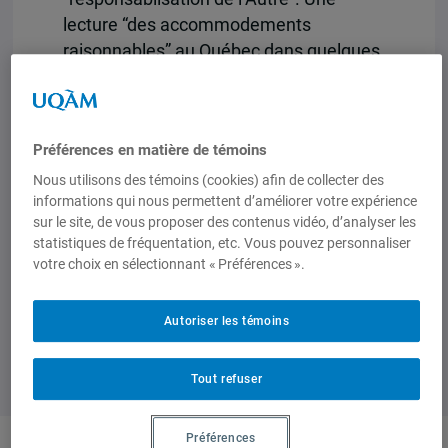
lecture “des accommodements
raisonnables” au Québec dans quelques
journaux du Québec et du Canada
francophone», dans A. Gohard-
Radenkovic et D. Acklin Muji (dir.),
Entre
Préférences en matière de témoins
médias et médiations: les «mises en
scène» du rapport à l’altérité
, Paris,
Nous utilisons des témoins (cookies) afin de collecter des
informations qui nous permettent d’améliorer votre expérience
Espaces interculturels / L’Harmattan, p.
sur le site, de vous proposer des contenus vidéo, d’analyser les
79-94.
statistiques de fréquentation, etc. Vous pouvez personnaliser
votre choix en sélectionnant « Préférences ».
Autoriser les témoins
Tout refuser
Préférences