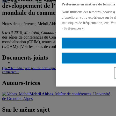
développement de l’Organisation
Préférences en matière de témoins
mondiale du commerce ?
Nous utilisons des témoins (cookies) 
d’améliorer votre expérience sur le s
statistiques de fréquentation, etc. V
Notes de conférence, Mehdi Abbas, 9 avril 2010,
Mehdi Abbas
« Préférences ».
9 avril 2010, Montréal, Canada
Conférence donnée dans le cadre
des séries de conférences du Centre d’études sur l’intégration et la
mondialisation (CEIM), tenues à l’Université du Québec à Montréal
(UQAM). [Voir les notes de conférence dans le document joint].
Documents joints
Que retenir du cycle pour le développement de l’Organisation mondiale du
commerce ?
Auteurs-trices
Mehdi Abbas
, Maître de conférences, Université
de Grenoble Alpes
Sur le même sujet