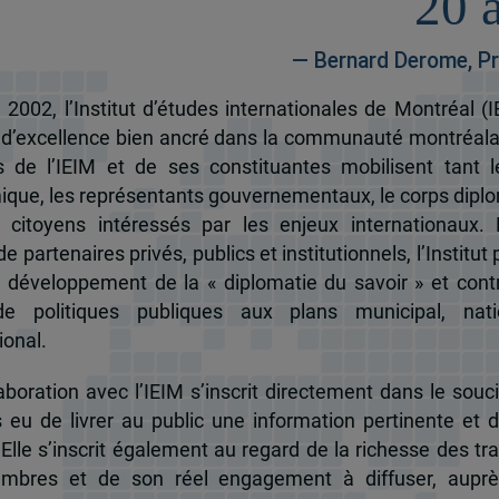
20 
— Bernard Derome, Pr
 2002, l’Institut d’études internationales de Montréal (I
 d’excellence bien ancré dans la communauté montréala
és de l’IEIM et de ses constituantes mobilisent tant l
que, les représentants gouvernementaux, le corps dipl
 citoyens intéressés par les enjeux internationaux.
e partenaires privés, publics et institutionnels, l’Institut 
u développement de la « diplomatie du savoir » et cont
de politiques publiques aux plans municipal, nati
ional.
boration avec l’IEIM s’inscrit directement dans le souci
s eu de livrer au public une information pertinente et 
 Elle s’inscrit également au regard de la richesse des t
mbres et de son réel engagement à diffuser, auprè