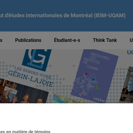
tut d'études internationales de Montréal (IEIM-UQAM)
és
Publications
Étudiant-e-s
Think Tank
U
ces en matière de témoins