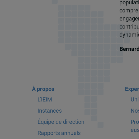
popula
compren
engagem
contrib
dynamiqu
Bernar
À propos
Exper
L’IEIM
Uni
Instances
Nos
Équipe de direction
Pro
eus
Rapports annuels