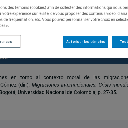
sons des témoins (cookies) afin de collecter des informations qui nous p
r votre expérience sur le site, de vous proposer des contenus vidéo, d’anal
es de fréquentation, etc. Vous pouvez personnaliser votre choix en sélect
o al contexto moral de las
ces ».
cionales»
érences
Autoriser les témoins
Tout
rero
iones en torno al contexto moral de las migracion
 Gómez (dir.),
Migraciones internacionales: Crisis mundia
 Bogotá, Universidad Nacional de Colombia, p. 27-35.