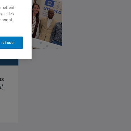
ermettent
yser les
ionnant
 refuser
es
l,