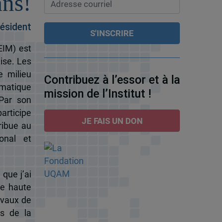
ans!
ésident
EIM) est
ise. Les
e milieu
Contribuez à l’essor et à la
omatique
mission de l’Institut !
 Par son
participe
JE FAIS UN DON
ribue au
onal et
 que j’ai
de haute
ravaux de
s de la