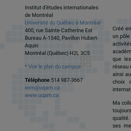
Institut d’études internationales
de Montréal
Université du Québec à Montréal
Créé en
400, rue Sainte-Catherine Est
un pôle
Bureau A-1540, Pavillon Hubert-
activit
Aquin
académi
Montréal (Québec) H2L 3C5
que les
réseau d
* Voir le plan du campus
ainsi a
Téléphone
514 987-3667
choix 
ieim@uqam.ca
internat
www.uqam.ca
Ma colla
toujour
qualité.
ses me