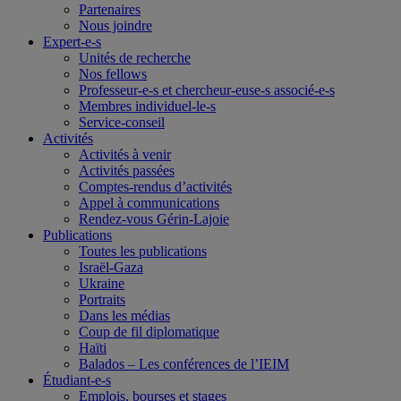
Partenaires
Nous joindre
Expert-e-s
Unités de recherche
Nos fellows
Professeur-e-s et chercheur-euse-s associé-e-s
Membres individuel-le-s
Service-conseil
Activités
Activités à venir
Activités passées
Comptes-rendus d’activités
Appel à communications
Rendez-vous Gérin-Lajoie
Publications
Toutes les publications
Israël-Gaza
Ukraine
Portraits
Dans les médias
Coup de fil diplomatique
Haïti
Balados – Les conférences de l’IEIM
Étudiant-e-s
Emplois, bourses et stages