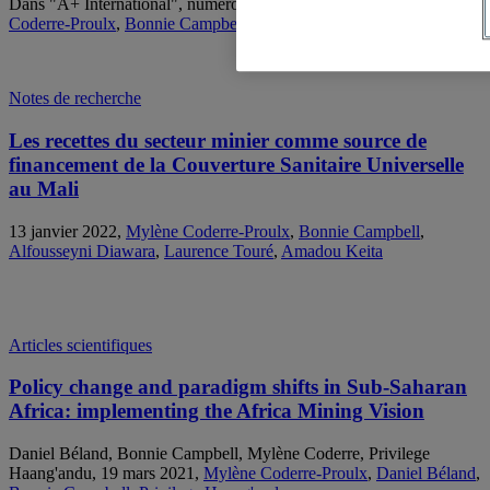
Dans "A+ International", numéro 6, 30 mars 2022,
Mylène
Coderre-Proulx
,
Bonnie Campbell
Notes de recherche
Les recettes du secteur minier comme source de
financement de la Couverture Sanitaire Universelle
au Mali
13 janvier 2022,
Mylène Coderre-Proulx
,
Bonnie Campbell
,
Alfousseyni Diawara
,
Laurence Touré
,
Amadou Keita
Articles scientifiques
Policy change and paradigm shifts in Sub-Saharan
Africa: implementing the Africa Mining Vision
Daniel Béland, Bonnie Campbell, Mylène Coderre, Privilege
Haang'andu, 19 mars 2021,
Mylène Coderre-Proulx
,
Daniel Béland
,