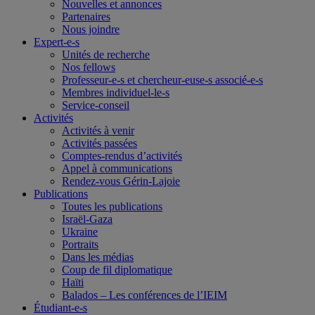
Nouvelles et annonces
Partenaires
Nous joindre
Expert-e-s
Unités de recherche
Nos fellows
Professeur-e-s et chercheur-euse-s associé-e-s
Membres individuel-le-s
Service-conseil
Activités
Activités à venir
Activités passées
Comptes-rendus d’activités
Appel à communications
Rendez-vous Gérin-Lajoie
Publications
Toutes les publications
Israël-Gaza
Ukraine
Portraits
Dans les médias
Coup de fil diplomatique
Haïti
Balados – Les conférences de l’IEIM
Étudiant-e-s