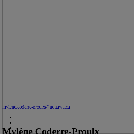
mylene.coderre-proulx@uottawa.ca
Mylène Coderre-Proulx