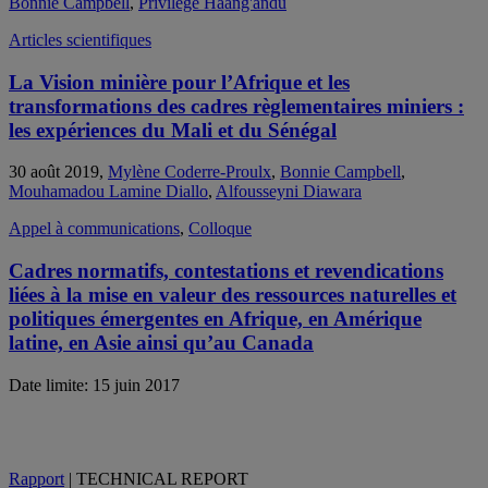
Bonnie Campbell
,
Privilege Haang'andu
Articles scientifiques
La Vision minière pour l’Afrique et les
transformations des cadres règlementaires miniers :
les expériences du Mali et du Sénégal
30 août 2019,
Mylène Coderre-Proulx
,
Bonnie Campbell
,
Mouhamadou Lamine Diallo
,
Alfousseyni Diawara
Appel à communications
,
Colloque
Cadres normatifs, contestations et revendications
liées à la mise en valeur des ressources naturelles et
politiques émergentes en Afrique, en Amérique
latine, en Asie ainsi qu’au Canada
Date limite: 15 juin 2017
Rapport
| TECHNICAL REPORT