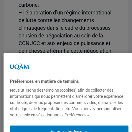
carbone;
– l’élaboration d’un régime international
de lutte contre les changements
climatiques dans le cadre du processus
onusien de négociation au sein de la
CCNUCC et aux enjeux de puissance et
de richesse afférant à cette négociation;
– l’articulation des différents niveaux de
gouvernance et aux complémentarités
entre les différents accords
Préférences en matière de témoins
internationaux de régulation de la
biosphère;
Nous utilisons des témoins (cookies) afin de collecter des
informations qui nous permettent d’améliorer votre expérience
– la sécurité énergétique,
sur le site, de vous proposer des contenus vidéo, d’analyser les
environnementale et économique des
statistiques de fréquentation, etc. Vous pouvez personnaliser
populations les plus vulnérables, en
votre choix en sélectionnant « Préférences ».
particulier.
Autoriser les témoins