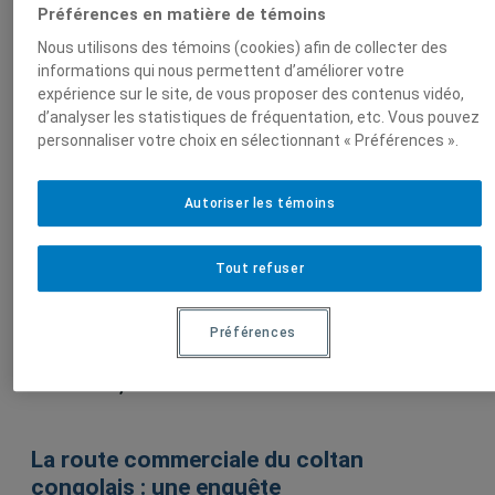
Préférences en matière de témoins
Nous utilisons des témoins (cookies) afin de collecter des
informations qui nous permettent d’améliorer votre
expérience sur le site, de vous proposer des contenus vidéo,
Sur le même sujet
d’analyser les statistiques de fréquentation, etc. Vous pouvez
personnaliser votre choix en sélectionnant « Préférences ».
La route commerciale du coltan
Autoriser les témoins
congolais : une enquête
1 mai 2003,
Patrick Martineau
Tout refuser
La route commerciale du coltan
Préférences
congolais : une enquête
1 mai 2003,
Patrick Martineau
La route commerciale du coltan
congolais : une enquête