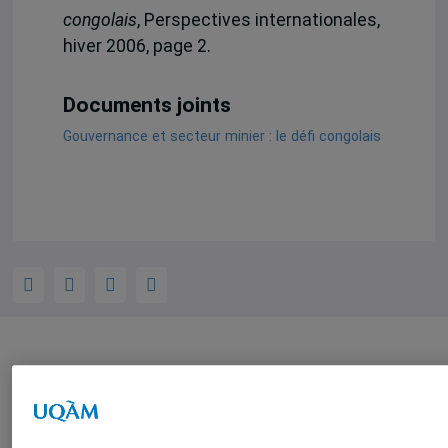
congolais
, Perspectives internationales,
hiver 2006, page 2.
Documents joints
Gouvernance et secteur minier : le défi congolais
Auteurs-trices
Patrick Martineau
Suzie Boulanger