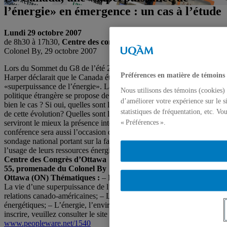
l’énergie» en émergence : un cas à l’étude
Lundi 29 octobre 2007
de 8h30 à 17h30,
Centre des congrès d'Ottawa
, 55 promenade du
Colonel By, 29 octobre 2007
Lors du Sommet du G8 de l’été 2006, le Premier ministre Stephen
Préférences en matière de témoins
Harper déclarait que le Canada était en voie de devenir une
«superpuissance de l’énergie». La conférence annuelle sur la
Nous utilisons des témoins (cookies) 
politique étrangère se propose de vérifier cette affirmation. Est-ce
d’améliorer votre expérience sur le s
bien le cas ? Si oui, quelles sont les ramifications et les conféquences
statistiques de fréquentation, etc. V
de cette évolution? Quelles sont les politiques énergitiques qui
serviront le mieux la présence internationale du Canada ? La
« Préférences ».
conférence sera aussi l’occasion de dévoiler les résultats d’un
sondage national portant sur la façon dont les Canadiens conçoivent
l’usage de leurs ressources énergitiques.
Date : 29 octobre
Centre des Congrès d’Ottawa
55, promenade du Colonel By
Ottawa (ON)
Thématiques :
– Les résultats du sondage national; –
La vie d’une superpuissance de l’énergie; – L’impact sur les
relations canado-américaines; – La protection des infrastructures
énergétiques; – L’énergie, l’environnement et l’Arctique. Pour vous
inscrire, veuillez consulter le site Internet de la conférence :
www.peopleware.net/1540