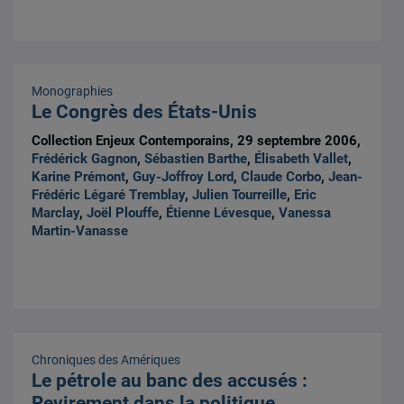
Monographies
Le Congrès des États-Unis
Collection Enjeux Contemporains, 29 septembre 2006,
Frédérick Gagnon
,
Sébastien Barthe
,
Élisabeth Vallet
,
Karine Prémont
,
Guy-Joffroy Lord
,
Claude Corbo
,
Jean-
Frédéric Légaré Tremblay
,
Julien Tourreille
,
Eric
Marclay
,
Joël Plouffe
,
Étienne Lévesque
,
Vanessa
Martin-Vanasse
Chroniques des Amériques
Le pétrole au banc des accusés :
Revirement dans la politique