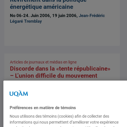
énergétique américaine
No 06-24. Juin 2006, 19 juin 2006,
Jean-Frédéric
Légaré Tremblay
Articles de journaux et médias en ligne
Discorde dans la «tente républicaine»
– L’union difficile du mouvement
conservateur
Le Devoir, 8 février 2006,
Jean-Frédéric Légaré
Tremblay
Préférences en matière de témoins
Nous utilisons des témoins (cookies) afin de collecter des
informations qui nous permettent d’améliorer votre expérience