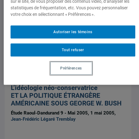
sur le site, de vous proposer des contenus vidéo, d’analyser les
statistiques de fréquentation, etc. Vous pouvez personnaliser
Études, mémoires et thèses
votre choix en sélectionnant « Préférences ».
L’idéologie néoconservatrice et la
politique étrangère
Autoriser les témoins
Études Raoul-Dandurand, 13 mai 2005,
Jean-Frédéric
Légaré Tremblay
Tout refuser
Préférences
L’idéologie néo-conservatrice
ET LA POLITIQUE ÉTRANGÈRE
AMÉRICAINE SOUS GEORGE W. BUSH
Étude Raoul-Dandurand 9 - Mai 2005, 1 mai 2005,
Jean-Frédéric Légaré Tremblay