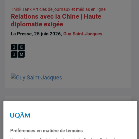
Think Tank
Articles de journaux et médias en ligne
Relations avec la Chine | Haute
diplomatie exigée
La Presse, 25 juin 2026,
Guy Saint-Jacques
Analyses et perspectives
,
Think Tank
Lettre au premier ministre Carney |
Urgence d’agir en Cisjordanie, à Gaza
et au Liban
Préférences en matière de témoins
Plusieurs fellows de l'IEIM comptent parmi les 190