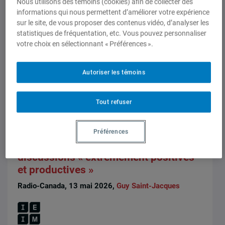
Nous utilisons des témoins (cookies) afin de collecter des
signataires, 14 mai 2026,
Gilles Rivard
,
Anne Leahy
,
informations qui nous permettent d’améliorer votre expérience
Guy Saint-Jacques
,
Marie Gervais-Vidricaire
sur le site, de vous proposer des contenus vidéo, d’analyser les
statistiques de fréquentation, etc. Vous pouvez personnaliser
votre choix en sélectionnant « Préférences ».
Autoriser les témoins
Tout refuser
Préférences
Think Tank
Entrevues dans les médias écrits
Visite de Trump en Chine : des
discussions « extrêmement positives
et productives »
Radio-Canada, 13 mai 2026,
Guy Saint-Jacques