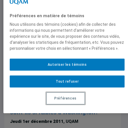
importants pour la prospérité et la
sécurité des Etats-Unis, pourquoi
Préférences en matière de témoins
sont-ils si faibles à Washington?
Nous utilisons des témoins (cookies) afin de collecter des
Jeudi 1er décembre 2011
, UQAM
informations qui nous permettent d’améliorer votre
expérience sur le site, de vous proposer des contenus vidéo,
d’analyser les statistiques de fréquentation, etc. Vous pouvez
personnaliser votre choix en sélectionnant « Préférences ».
Autoriser les témoins
Tout refuser
Séminaires et conférences
Si le Canada et le Mexique sont si
importants pour la prospérité et la
Préférences
sécurité des Etats-Unis, pourquoi
sont-ils si faibles à Washington?
Jeudi 1er décembre 2011
, UQAM