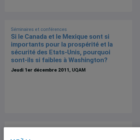
Séminaires et conférences
Si le Canada et le Mexique sont si
importants pour la prospérité et la
sécurité des Etats-Unis, pourquoi
sont-ils si faibles à Washington?
Jeudi 1er décembre 2011
, UQAM
Séminaires et conférences
Si le Canada et le Mexique sont si