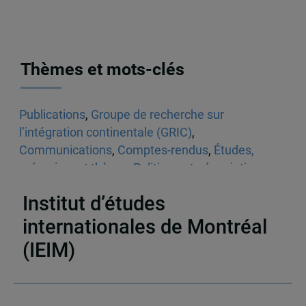
Thèmes et mots-clés
Publications
,
Groupe de recherche sur
l’intégration continentale (GRIC)
,
Communications
,
Comptes-rendus
,
Études,
mémoires et thèses
,
Politique et négociations
commerciales
,
Brésil
,
Canada
Institut d’études
internationales de Montréal
(IEIM)
Partenaires