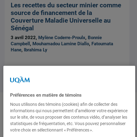
Les recettes du secteur minier comme
source de financement de la
Couverture Maladie Universelle au
Sénégal
3 avril 2022,
Mylène Coderre-Proulx
,
Bonnie
Campbell
,
Mouhamadou Lamine Diallo
,
Fatoumata
Hane
,
Ibrahima Ly
Préférences en matière de témoins
Nous utilisons des témoins (cookies) afin de collecter des
1 résultat
Institut d’études
informations qui nous permettent d’améliorer votre expérience
sur le site, de vous proposer des contenus vidéo, d’analyser les
internationales de Montréal
statistiques de fréquentation, etc. Vous pouvez personnaliser
(IEIM)
votre choix en sélectionnant « Préférences ».
Partenaires