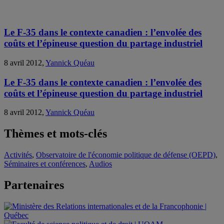
Le F-35 dans le contexte canadien : l’envolée des
coûts et l’épineuse question du partage industriel
8 avril 2012,
Yannick Quéau
Le F-35 dans le contexte canadien : l’envolée des
coûts et l’épineuse question du partage industriel
8 avril 2012,
Yannick Quéau
Thèmes et mots-clés
Activités
,
Observatoire de l'économie politique de défense (OEPD)
,
Séminaires et conférences
,
Audios
Partenaires