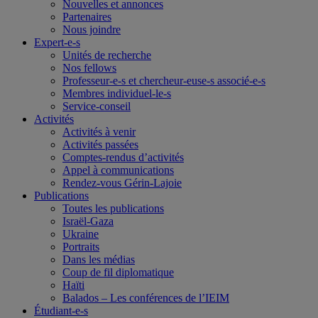
Nouvelles et annonces
Partenaires
Nous joindre
Expert-e-s
Unités de recherche
Nos fellows
Professeur-e-s et chercheur-euse-s associé-e-s
Membres individuel-le-s
Service-conseil
Activités
Activités à venir
Activités passées
Comptes-rendus d’activités
Appel à communications
Rendez-vous Gérin-Lajoie
Publications
Toutes les publications
Israël-Gaza
Ukraine
Portraits
Dans les médias
Coup de fil diplomatique
Haïti
Balados – Les conférences de l’IEIM
Étudiant-e-s