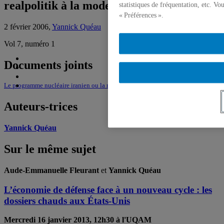
realpolitik à la mode perse
statistiques de fréquentation, etc. V
« Préférences ».
2 février 2006,
Yannick Quéau
Vol 7, numéro 1
Documents joints
Le programme nucléaire iranien ou la realpolitik à la mode perse
Auteurs-trices
Yannick Quéau
Sur le même sujet
Aude-Emmanuelle Fleurant
et
Yannick Quéau
L’économie de défense face à un nouveau cycle : les
dossiers chauds aux États-Unis
Mercredi 16 janvier 2013, 12h30 à l'UQAM