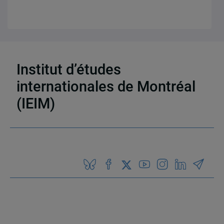
18 résultats
Institut d’études
internationales de Montréal
(IEIM)
Partenaires