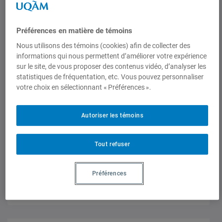
Articles de journaux et médias en ligne
La guerre pour les ressources
naturelles a-t-elle commencé ?
Préférences en matière de témoins
Le Devoir, 24 septembre 2005,
Jean-François Gagné
Nous utilisons des témoins (cookies) afin de collecter des
informations qui nous permettent d’améliorer votre expérience
sur le site, de vous proposer des contenus vidéo, d’analyser les
statistiques de fréquentation, etc. Vous pouvez personnaliser
votre choix en sélectionnant « Préférences ».
Autoriser les témoins
Articles de journaux et médias en ligne
L’Ouzbékistan, un pays dans la
tourmente
Tout refuser
Alternatives, 9 juin 2005,
Jean-François Gagné
Préférences