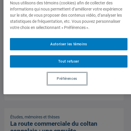
Nous utilisons des témoins (cookies) afin de collecter des
1 mai 2003,
Patrick Martineau
informations qui nous permettent d’améliorer votre expérience
sur le site, de vous proposer des contenus vidéo, d’analyser les
statistiques de fréquentation, etc. Vous pouvez personnaliser
votre choix en sélectionnant « Préférences ».
Autoriser les témoins
Études, mémoires et thèses
La route commerciale du coltan
Tout refuser
congolais : une enquête
1 mai 2003,
Patrick Martineau
Préférences
Études, mémoires et thèses
La route commerciale du coltan
congolais : une enquête