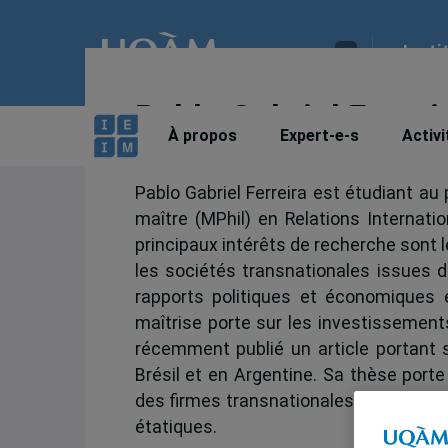
Insti
Pablo Gabriel Ferrei
À propos
Expert-e-s
Activi
Pablo Gabriel Ferreira est étudiant a
maître (MPhil) en Relations Internatio
principaux intérêts de recherche sont l
les sociétés transnationales issues d
rapports politiques et économiques
maîtrise porte sur les investissements
récemment publié un article portant s
Brésil et en Argentine. Sa thèse port
des firmes transnationales issues des
étatiques.