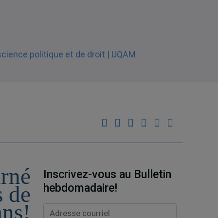
urné
Inscrivez-vous au Bulletin
hebdomadaire!
s de
ans!