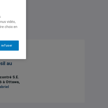
s
enus vidéo,
tre choix en
 refuser
ndus
,
Études,
sil au
contré S.E.
ô à Ottawa,
briel