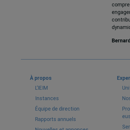
compren
engagem
contrib
dynamiqu
Bernar
À propos
Exper
L’IEIM
Uni
Instances
Nos
Équipe de direction
Pro
eus
Rapports annuels
Ser
Nouvelles et annonces