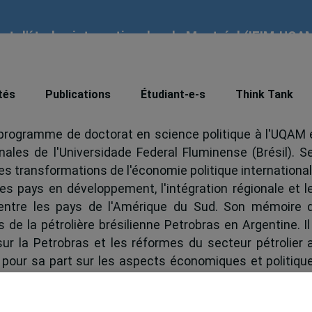
tut d'études internationales de Montréal (IEIM-UQA
ra
tés
Publications
Étudiant-e-s
Think Tank
u programme de doctorat en science politique à l'UQAM 
nales de l'Universidade Federal Fluminense (Brésil). S
es transformations de l'économie politique international
es pays en développement, l'intégration régionale et l
 entre les pays de l'Amérique du Sud. Son mémoire 
 de la pétrolière brésilienne Petrobras en Argentine. Il
ur la Petrobras et les réformes du secteur pétrolier 
e pour sa part sur les aspects économiques et politiqu
 pays en développement, particulièrement les pétrolièr