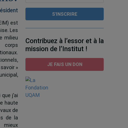
ésident
EIM) est
ise. Les
e milieu
Contribuez à l’essor et à la
e corps
mission de l’Institut !
tionaux.
ionnels,
JE FAIS UN DON
 savoir »
nicipal,
 que j’ai
de haute
ravaux de
s de la
à mieux