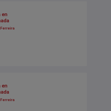
a en
nada
 Ferreira
a en
nada
 Ferreira