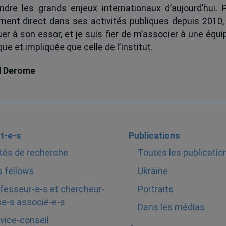
dre les grands enjeux internationaux d’aujourd’hui.
ent direct dans ses activités publiques depuis 2010, 
uer à son essor, et je suis fier de m’associer à une équi
e et impliquée que celle de l’Institut.
d Derome
t-e-s
Publications
tés de recherche
Toutes les publicatio
 fellows
Ukraine
fesseur-e-s et chercheur-
Portraits
e-s associé-e-s
Dans les médias
vice-conseil