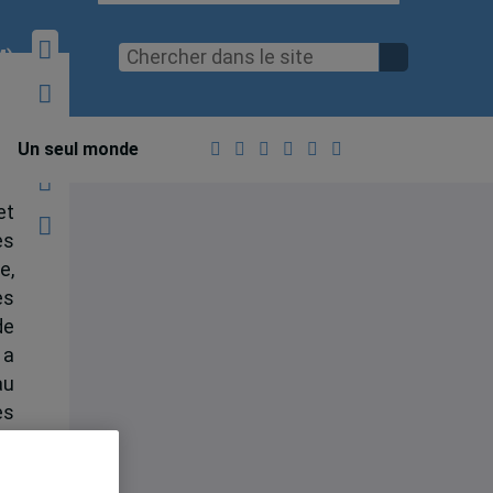
M)
Un seul monde
et
es
e,
es
de
 a
au
es
es