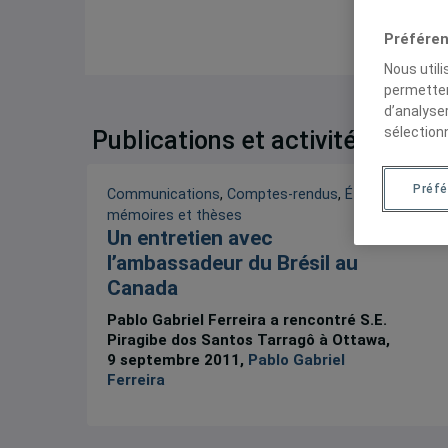
Préféren
Nous util
permetten
d’analyse
sélection
Publications et activités
Préf
Communications
,
Comptes-rendus
,
Études,
mémoires et thèses
Un entretien avec
l’ambassadeur du Brésil au
Canada
Pablo Gabriel Ferreira a rencontré S.E.
Piragibe dos Santos Tarragô à Ottawa,
9 septembre 2011,
Pablo Gabriel
Ferreira