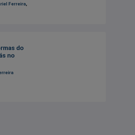
iel Ferreira
,
ormas do
gás no
erreira