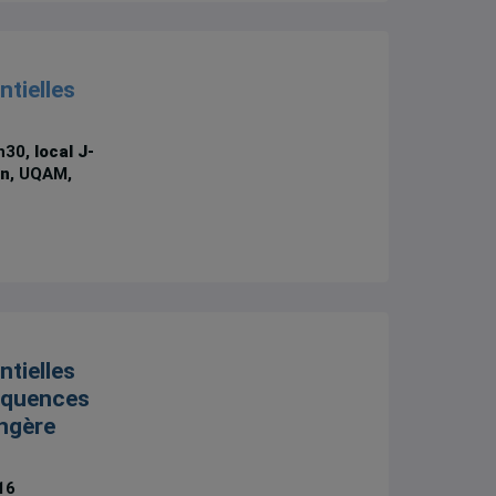
ntielles
2h30,
local J-
in
, UQAM,
ntielles
séquences
angère
16