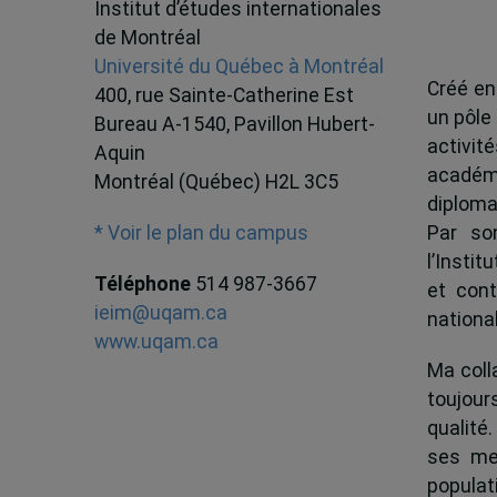
Institut d’études internationales
de Montréal
Université du Québec à Montréal
Créé en
400, rue Sainte-Catherine Est
un pôle
Bureau A-1540, Pavillon Hubert-
activit
Aquin
académ
Montréal (Québec) H2L 3C5
diploma
Par son
* Voir le plan du campus
l’Instit
Téléphone
514 987-3667
et cont
ieim@uqam.ca
national
www.uqam.ca
Ma colla
toujour
qualité.
ses me
popula