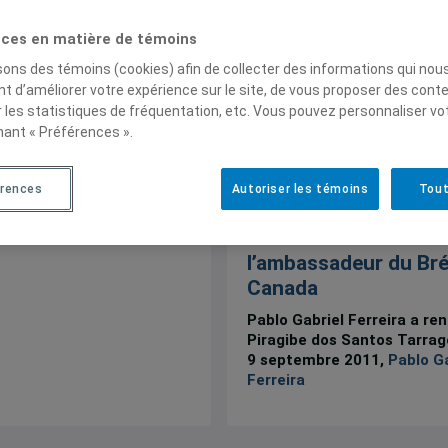
ces en matière de témoins
isons des témoins (cookies) afin de collecter des informations qui nou
t d’améliorer votre expérience sur le site, de vous proposer des cont
r les statistiques de fréquentation, etc. Vous pouvez personnaliser vo
nant « Préférences ».
érences
Autoriser les témoins
Tout
Communications
,
Comptes-re
mémoires et thèses
Un entretien avec
l’ambassadeur du Bré
Canada
Pablo Gabriel Ferreira a ren
Piragibe dos Santos Tarrag
9 septembre 2011,
Pablo Ga
Ferreira