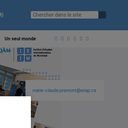
M)
Un seul monde
marie-claude.premont@enap.ca