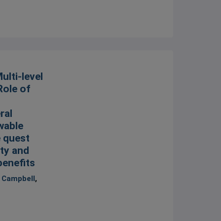
ulti-level
Role of
ral
wable
e quest
ity and
benefits
 Campbell
,