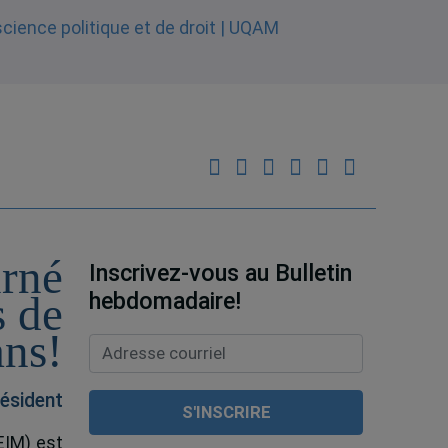
urné
Inscrivez-vous au Bulletin
hebdomadaire!
s de
ans!
ésident
EIM) est