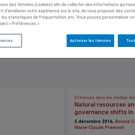
isons des témoins (cookies) afin de collecter des informations qui nou
t d’améliorer votre expérience sur le site, de vous proposer des cont
r les statistiques de fréquentation, etc. Vous pouvez personnaliser vo
nant « Préférences ».
nt
érences
Autoriser les témoins
Tout
Entrevues dans les médias écr
Natural resources an
governance shifts i
5 décembre 2016,
Bonnie C
Marie-Claude Prémont