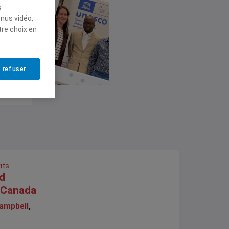
s
enus vidéo,
tre choix en
 refuser
its
d
n Canada
ampbell
,