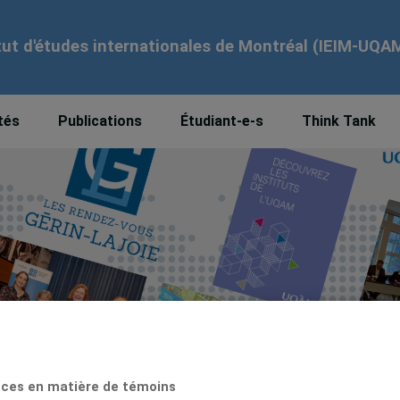
tut d'études internationales de Montréal (IEIM-UQA
tés
Publications
Étudiant-e-s
Think Tank
ces en matière de témoins