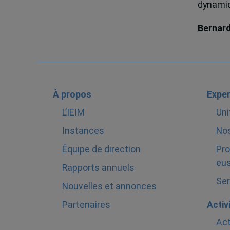
dynamiqu
Bernar
À propos
Exper
L’IEIM
Uni
Instances
Nos
Équipe de direction
Pro
eus
Rapports annuels
Ser
Nouvelles et annonces
Partenaires
Activ
Act