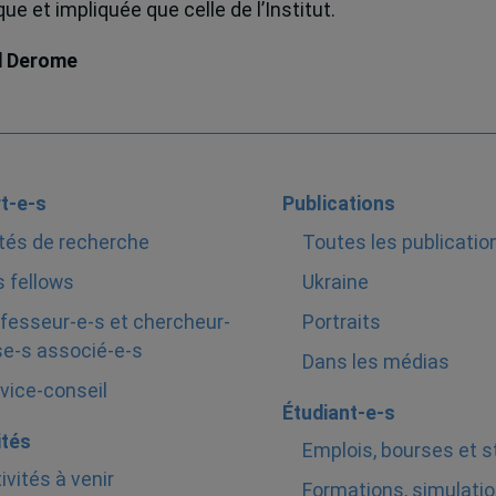
e et impliquée que celle de l’Institut.
d Derome
t-e-s
Publications
tés de recherche
Toutes les publicatio
 fellows
Ukraine
fesseur-e-s et chercheur-
Portraits
e-s associé-e-s
Dans les médias
vice-conseil
Étudiant-e-s
ités
Emplois, bourses et 
ivités à venir
Formations, simulatio