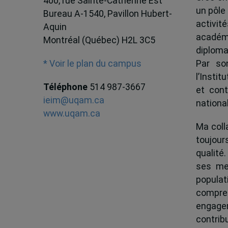
400, rue Sainte-Catherine Est
un pôle
Bureau A-1540, Pavillon Hubert-
activit
Aquin
académ
Montréal (Québec) H2L 3C5
diploma
Par son
* Voir le plan du campus
l’Instit
Téléphone
514 987-3667
et cont
ieim@uqam.ca
national
www.uqam.ca
Ma colla
toujour
qualité.
ses me
popula
compren
engagem
contrib