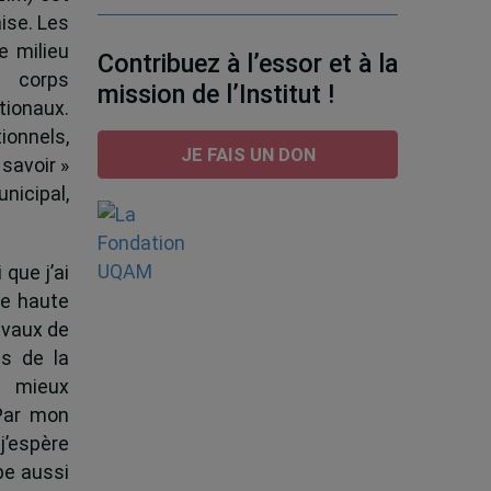
ise. Les
e milieu
Contribuez à l’essor et à la
e corps
mission de l’Institut !
tionaux.
ionnels,
JE FAIS UN DON
 savoir »
nicipal,
 que j’ai
de haute
ravaux de
s de la
à mieux
 Par mon
j’espère
pe aussi