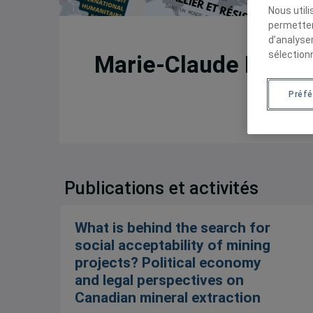
Nous util
permetten
d’analyse
sélection
Marie-Claude Prémo
Préf
Publications et activités
What is behind the search for
social acceptability of mining
projects? Political economy
and legal perspectives on
Canadian mineral extraction