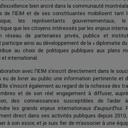
 d’excellence bien ancré dans la communauté montréala
és de l’IEIM et de ses constituantes mobilisent tant l
ique, les représentants gouvernementaux, l
tique que les citoyens intéressés par les enjeux interna
 réseau de partenaires privés, publics et institut
ut participe ainsi au développement de la « diplomatie du
ribue au choix de politiques publiques aux plans mu
 et international.
boration avec l’IEIM s’inscrit directement dans le souci
s eu de livrer au public une information pertinente et 
 Elle s’inscrit également au regard de la richesse des t
mbres et de son réel engagement à diffuser, auprè
tion, des connaissances susceptibles de l’aider 
dre les grands enjeux internationaux d’aujourd’hui.
ent direct dans ses activités publiques depuis 2010, 
uer à son essor, et je suis fier de m’associer à une équi