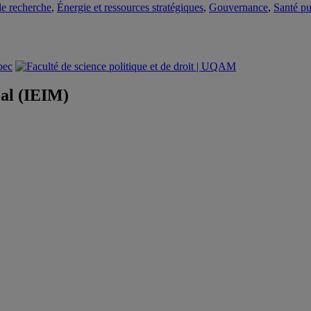
de recherche
,
Énergie et ressources stratégiques
,
Gouvernance
,
Santé pu
éal (IEIM)