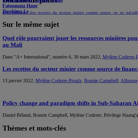
Documents joints
Mouhamadou Lamine Diallo
Fatoumata Hane
Ibrahima Ly
note_politique_sles_recettes_du_secteur_minier_comme_source_-se_ne_gal.pdf
Sur le même sujet
Quel rôle pourraient jouer les ressources minières pour
au Mali
Dans "A+ International", numéro 6, 30 mars 2022,
Mylène Coderre-P
Les recettes du secteur minier comme source de finan
13 janvier 2022,
Mylène Coderre-Proulx
,
Bonnie Campbell
,
Alfousse
Policy change and paradigm shifts in Sub-Saharan Af
Daniel Béland, Bonnie Campbell, Mylène Coderre, Privilege Haang'
Thèmes et mots-clés