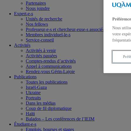
Partenaires
Nous joindre
Expert-e-s
Unités de recherche
Préférence
Nos fellows
Nous utilis
Professeur-e-s et chercheur-euse-s associé-e-s
votre expér
Membres individuel-le-s
Service-conseil
fréquentati
Activités
Activités à venir
Activités passées
Préf
Comptes-rendus d’activités
Appel à communications
Rendez-vous Gérin-Lajoie
Publications
Toutes les publications
Israël-Gaza
Ukraine
Portraits
Dans les médias
Coup de fil diplomatique
Haïti
Balados – Les conférences de l’IEIM
Étudiant-e-s
Emplois, bourses et stages