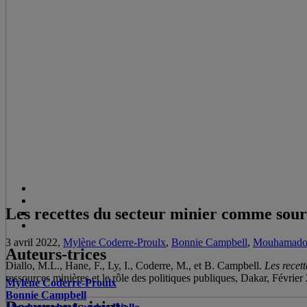
Les recettes du secteur minier comme sour
3 avril 2022,
Mylène Coderre-Proulx
,
Bonnie Campbell
,
Mouhamadou
Auteurs-trices
Diallo, M.L., Hane, F., Ly, I., Coderre, M., et B. Campbell.
Les recet
ressources minières et le rôle des politiques publiques, Dakar, Février
Mylène Coderre-Proulx
Bonnie Campbell