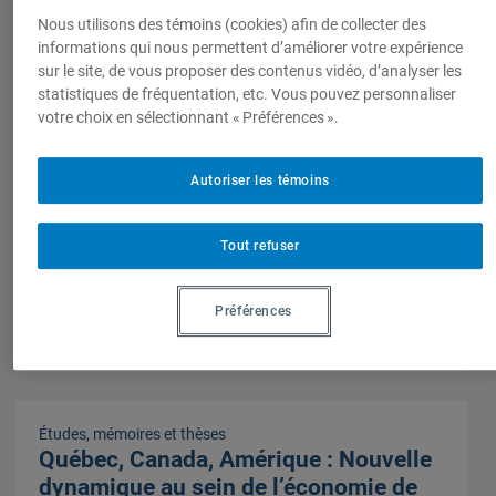
8 avril 2012,
Yannick Quéau
Nous utilisons des témoins (cookies) afin de collecter des
informations qui nous permettent d’améliorer votre expérience
sur le site, de vous proposer des contenus vidéo, d’analyser les
statistiques de fréquentation, etc. Vous pouvez personnaliser
votre choix en sélectionnant « Préférences ».
Notes de recherche
Le F-35 dans le contexte canadien :
Autoriser les témoins
l’envolée des coûts et l’épineuse
question du partage industriel
Tout refuser
8 avril 2012,
Yannick Quéau
Préférences
Études, mémoires et thèses
Québec, Canada, Amérique : Nouvelle
dynamique au sein de l’économie de