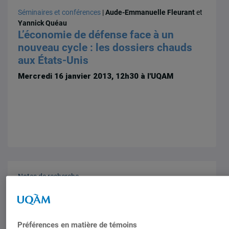
Séminaires et conférences
|
Aude-Emmanuelle Fleurant
et
Yannick Quéau
L’économie de défense face à un
nouveau cycle : les dossiers chauds
aux États-Unis
Mercredi 16 janvier 2013, 12h30 à l'UQAM
Notes de recherche
Le F-35 dans le contexte canadien :
l’envolée des coûts et l’épineuse
question du partage industriel
Préférences en matière de témoins