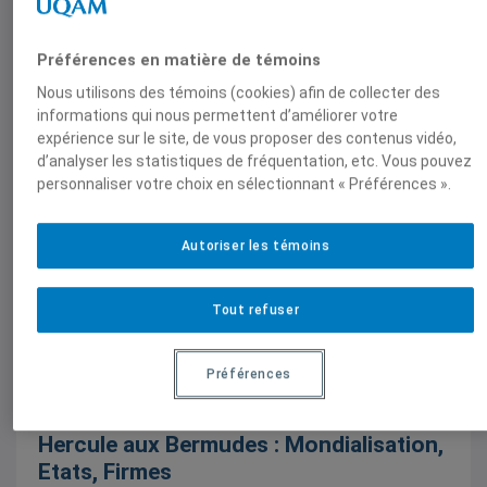
Préférences en matière de témoins
Nous utilisons des témoins (cookies) afin de collecter des
informations qui nous permettent d’améliorer votre
expérience sur le site, de vous proposer des contenus vidéo,
La crise
Fake news à gogo !
d’analyser les statistiques de fréquentation, etc. Vous pouvez
personnaliser votre choix en sélectionnant « Préférences ».
La Crise, N° 41, mai 2018, 9 mai 2018,
Henri
Regnault
Autoriser les témoins
Tout refuser
Préférences
La crise
Hercule aux Bermudes : Mondialisation,
Etats, Firmes