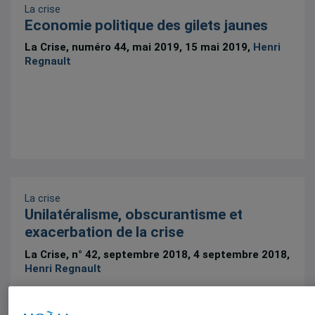
La crise
Economie politique des gilets jaunes
La Crise, numéro 44, mai 2019, 15 mai 2019,
Henri
Regnault
La crise
Unilatéralisme, obscurantisme et
exacerbation de la crise
La Crise, n° 42, septembre 2018, 4 septembre 2018,
Henri Regnault