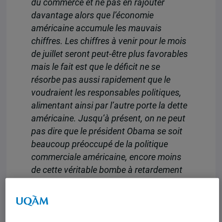
du commerce et ne pas en rajouter
davantage alors que l’économie
américaine accumule les mauvais
chiffres. Les chiffres à venir pour le mois
de juillet seront peut-être plus favorables
mais le fait est que le déficit ne se
résorbe pas aussi rapidement que le
voudraient les responsables politiques,
alimentant ainsi par l’autre porte la dette
américaine. Jusqu’à présent, on ne peut
pas dire que le président Obama se soit
beaucoup préoccupé de la politique
commerciale américaine, encore moins
de cette véritable bombe à retardement
qu’est le déficit. Mais comment aborder
le problème ? Les explications
traditionnelles se divisent entre celles qui
y voient un problème de change, celles