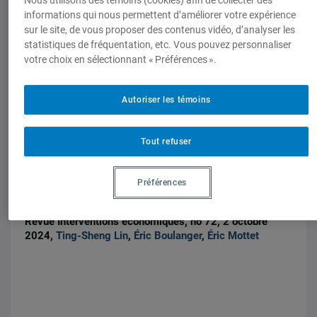
Nous utilisons des témoins (cookies) afin de collecter des
Date limite : 1er septembre 2025
informations qui nous permettent d’améliorer votre expérience
sur le site, de vous proposer des contenus vidéo, d’analyser les
statistiques de fréquentation, etc. Vous pouvez personnaliser
votre choix en sélectionnant « Préférences ».
Autoriser les témoins
Tout refuser
Analyses et perspectives
Revue Interventions économiques
Enjeux et stratégies en Indo-Pacifique :
Préférences
entre rivalité et coopération
Revue Interventions économiques, no 72, 2 octobre
2024,
Ting-Sheng Lin
,
Éric Boulanger
,
Éric Mottet