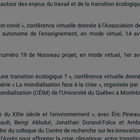
tour des enjeux du travail et de la transition écologiqu
t-covid », conférence virtuelle donnée à l’Association d
n autonome de l’enseignement, en mode virtuel, 14 avr
numéro 19 de Nouveau projet, en mode virtuel, 1er avr
une transition écologique ? », conférence virtuelle donn
érie « La mondialisation face à la crise », organisée par 
mondialisation (CÉIM) de l’Université du Québec à Montréa
 du XXIe siècle et l’environnement », avec Éric Pineaul
gault, Bengi Akbulut, Jonathan Durand-Folco et Amb
dre du colloque du Centre de recherche sur les innovatio
l’Après pour affronter la crise climatique: entre transitio