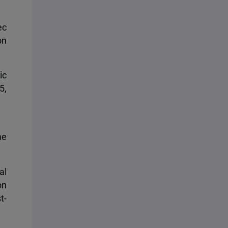
ec
on
ic
5,
me
al
on
t-