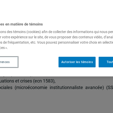
ofessionnelles
ces en matière de témoins
ec en Outaouais :
sons des témoins (cookies) afin de collecter des informations qui nous p
r votre expérience sur le site, de vous proposer des contenus vidéo, d’anal
es de fréquentation, etc. Vous pouvez personnaliser votre choix en sélect
porains du sud (dev 1093),
ces ».
93),
3),
érences
Autoriser les témoins
Tout
pement international (dev 6243),
ique (ecn 1593),
ations et crises (ecn 1583),
ciales (microéconomie institutionnaliste avancée) (S