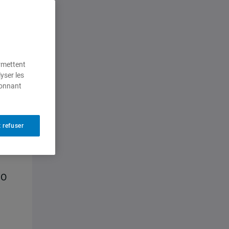
ermettent
yser les
ionnant
 refuser
SO