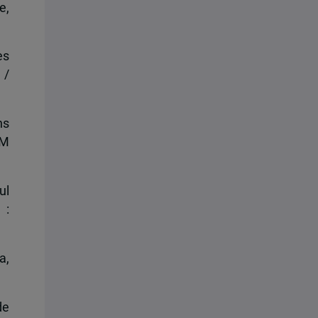
e,
es
 /
ns
 M
ul
 :
a,
de