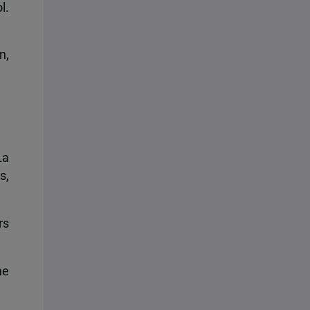
l.
n,
La
s,
rs
me