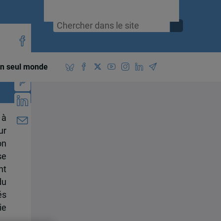
n seul monde
 à
ur
on
se
nt
du
és
ie