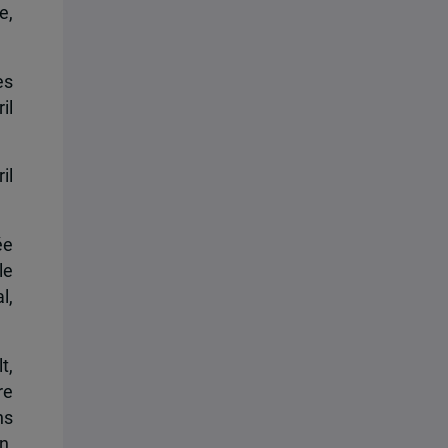
e,
es
il
il
ée
le
l,
t,
re
ns
n,