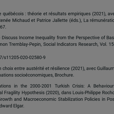
québécois : théorie et résultats empiriques (2021), av
enée Michaud et Patrice Jallette (éds.), La rémunérati
767.
Discuss Income Inequality from the Perspective of Bas
mon Tremblay-Pepin, Social Indicators Research, Vol. 15
007/s11205-020-02580-9
choix entre austérité et résilience (2021), avec Guillau
ormations socioéconomiques, Brochure.
tions in the 2000-2001 Turkish Crisis: A Behaviour
 Fragility Hypothesis (2020), dans Louis-Philippe Roch
rowth and Macroeconomic Stabilization Policies in Pos
dward Elgar.