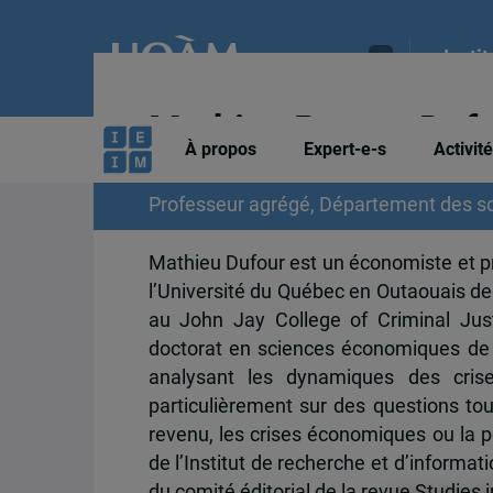
Insti
Mathieu Perron-Duf
À propos
Expert-e-s
Activit
Professeur agrégé, Département des sc
Mathieu Dufour est un économiste et p
l’Université du Québec en Outaouais de
au John Jay College of Criminal Jus
doctorat en sciences économiques de 
analysant les dynamiques des crises
particulièrement sur des questions tou
revenu, les crises économiques ou la p
de l’Institut de recherche et d’informa
du comité éditorial de la revue Studies 