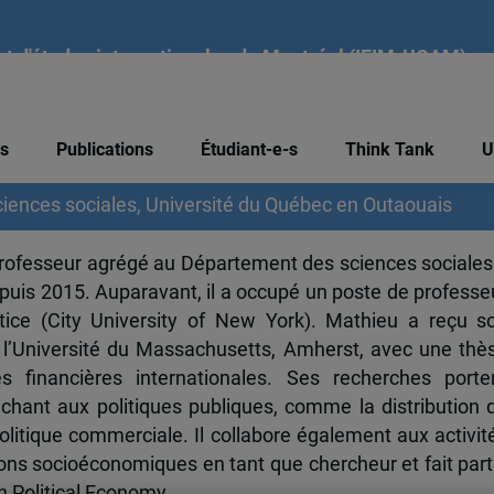
tut d'études internationales de Montréal (IEIM-UQAM)
our
és
Publications
Étudiant-e-s
Think Tank
U
iences sociales, Université du Québec en Outaouais
rofesseur agrégé au Département des sciences sociales
puis 2015. Auparavant, il a occupé un poste de professe
tice (City University of New York). Mathieu a reçu s
l’Université du Massachusetts, Amherst, avec une thè
 financières internationales. Ses recherches porte
chant aux politiques publiques, comme la distribution 
olitique commerciale. Il collabore également aux activit
tions socioéconomiques en tant que chercheur et fait part
in Political Economy.