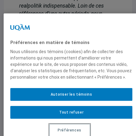
realpolitik indispensable. Loin de ces
références d’une autre période, nous
avons besoin d’une stratégie pragmatique
de sortie d’une situation qui stérilise les
potentiels de croissance et qui ne peut
Préférences en matière de témoins
nous conduire qu’au pire, dont les émeutes
Nous utilisons des témoins (cookies) afin de collecter des
britanniques n’ont été qu’un avant-goût.
informations qui nous permettent d’améliorer votre
expérience sur le site, de vous proposer des contenus vidéo,
Pour lire la suite de Et s’il était temps
d’analyser les statistiques de fréquentation, etc. Vous pouvez
d’envisager que nous ne rembourserons
personnaliser votre choix en sélectionnant « Préférences ».
pas toute la dette ?, cliquer ici.
Autoriser les témoins
Tout refuser
Préférences