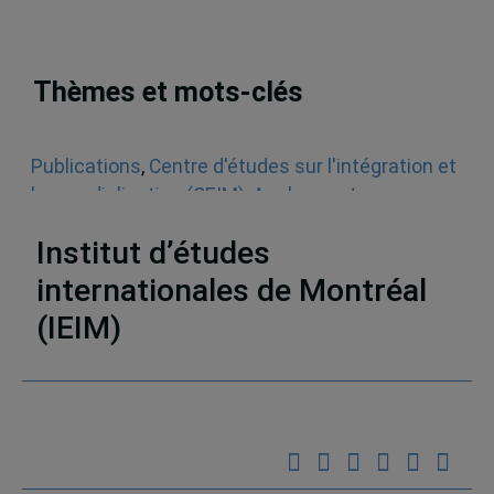
Thèmes et mots-clés
Publications
,
Centre d'études sur l'intégration et
la mondialisation (CEIM)
,
Analyses et
perspectives
,
La crise
,
Économie
,
États-Unis
Institut d’études
internationales de Montréal
(IEIM)
Partenaires