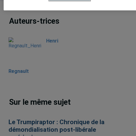
Auteurs-trices
Henri
Regnault
Sur le même sujet
Le Trumpiraptor : Chronique de la
démondialisation post-libérale