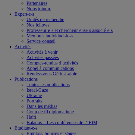
Partenaires
Nous joindre
Expert-e-s
Unités de recherche
Nos fellows
Professeur-e-s et chercheur-euse-s associé-e-s
Membres individuel-le-s
Service-conseil
Activités
Activités à venir
Activités passées
Comptes-rendus d’activités
Appel à communications
Rendez-vous Gérin-Lajoie
Publications
Toutes les publications
Israël-Gaza
Ukraine
Portraits
Dans les médias
Coup de fil diplomatique
Haïti
Balados – Les conférences de l’IEIM
Étudiant-e-s
Emplois, bourses et stages