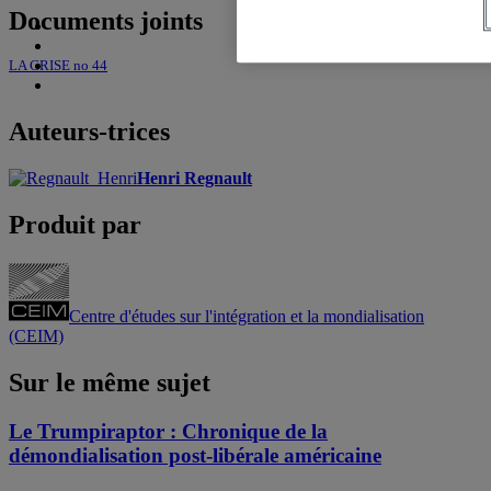
Documents joints
LA CRISE no 44
Auteurs-trices
Henri Regnault
Produit par
Centre d'études sur l'intégration et la mondialisation
(CEIM)
Sur le même sujet
Le Trumpiraptor : Chronique de la
démondialisation post-libérale américaine