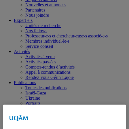
Nouvelles et annonces
Partenaires
Nous joindre
Expert-e-s
Unités de recherche
Nos fellows
Professeur-e-s et chercheur-euse-s associé-e-s
Membres individuel-le-s
Service-conseil
Activités
Activités à venir
Activités passées
Comptes-rendus d’activités
Appel à communications
Rendez-vous Gérin-Lajoie
Publications
Toutes les publications
Israël-Gaza
Ukraine
Portraits
Dans les médias
Coup de fil diplomatique
Haïti
Balados – Les conférences de l’IEIM