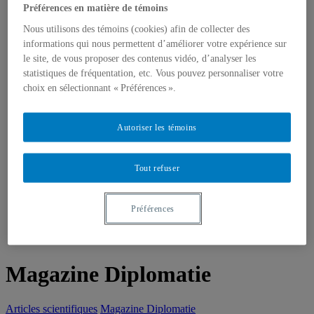
Étudiant-e-s
Préférences en matière de témoins
Emplois, bourses et stages
Formations, simulations et Écoles d’été
Nous utilisons des témoins (cookies) afin de collecter des
Think Tank
informations qui nous permettent d’améliorer votre expérience sur
Centre de réflexion de l’IEIM
le site, de vous proposer des contenus vidéo, d’analyser les
Récentes réalisations
statistiques de fréquentation, etc. Vous pouvez personnaliser votre
Fellows de l’IEIM
choix en sélectionnant « Préférences ».
Regards de l’IEIM
Un seul monde
Blogue Un seul monde
Publications
Autoriser les témoins
Partenaires
Comité scientifique
Tout refuser
Préférences
Magazine Diplomatie
Articles scientifiques
Magazine Diplomatie