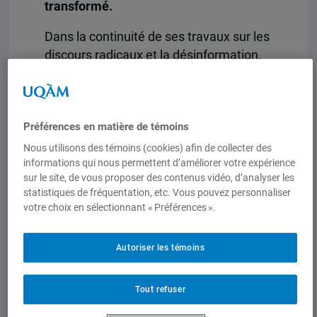
transformé.
Dans la continuité de ses travaux sur les
discours radicaux et la désinformation,
la Chaire UNESCO- PREV publie un
nouveau rapport qui mesure l’évolution
de l’adhésion à la pensée
Préférences en matière de témoins
conspirationniste au sein de la
population canadienne entre 2021 et
Nous utilisons des témoins (cookies) afin de collecter des
informations qui nous permettent d’améliorer votre expérience
2025.
sur le site, de vous proposer des contenus vidéo, d’analyser les
statistiques de fréquentation, etc. Vous pouvez personnaliser
S’appuyant sur des données de sondage
votre choix en sélectionnant « Préférences ».
comparatives, ce rapport met en lumière
une progression légère mais
Autoriser les témoins
significative de cette adhésion,
particulièrement marquée chez les
jeunes hommes, ainsi qu’une
Tout refuser
augmentation notable de l’indécision