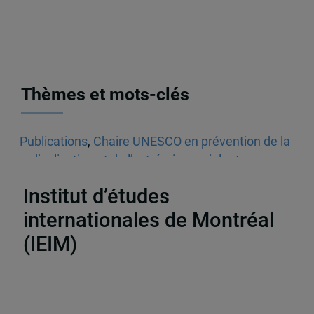
Thèmes et mots-clés
Publications
,
Chaire UNESCO en prévention de la
radicalisation et de l’extrémisme violents
,
Entrevues télévisées
,
Extrémisme
Institut d’études
internationales de Montréal
(IEIM)
Partenaires