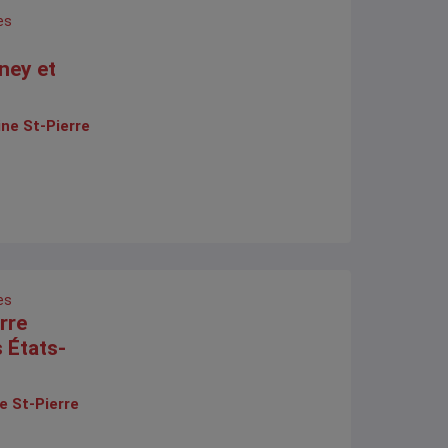
es
ney et
ine St-Pierre
es
rre
 États-
e St-Pierre