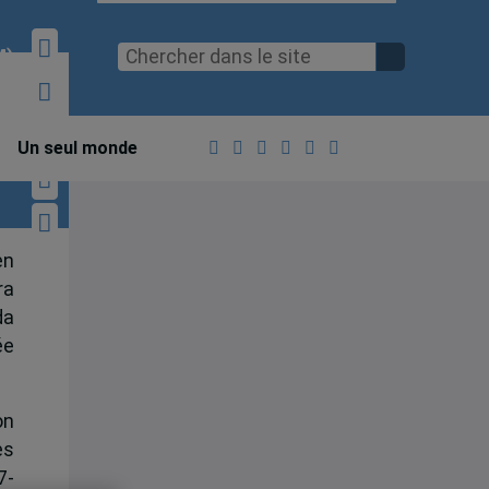
M)
Un seul monde
en
ra
da
ée
on
es
7-