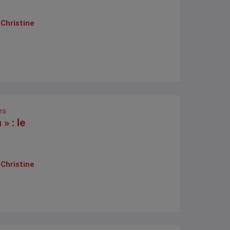
,
Christine
es
» : le
,
Christine