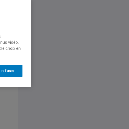
te
es
on
s
 »
enus vidéo,
re
tre choix en
au
 refuser