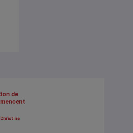
tion de
mmencent
,
Christine