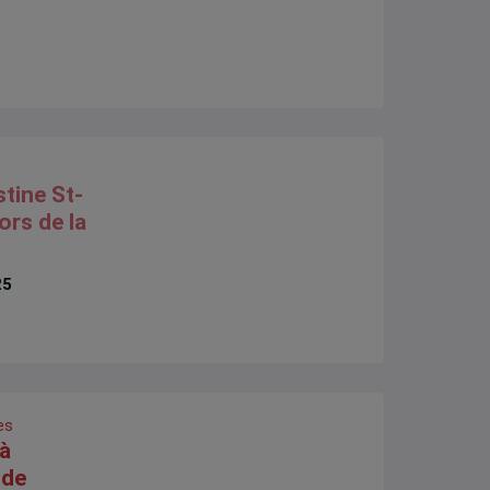
stine St-
ors de la
25
es
 à
 de