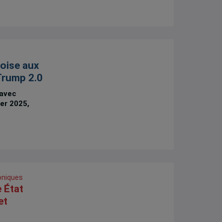
oise aux
 Trump 2.0
 avec
ier 2025,
oniques
 État
et