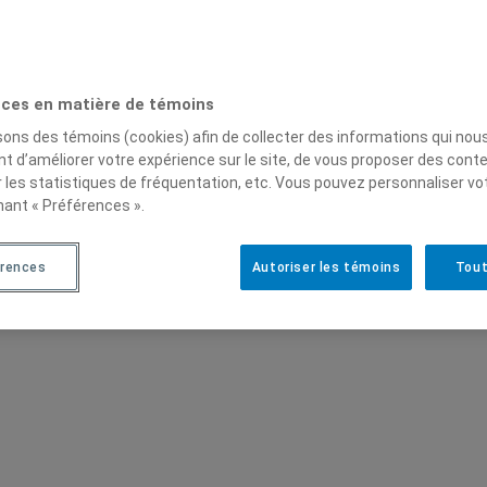
ernationales et de la Francophonie (2014-2018). À la sui
t-Pierre est nommée présidente de la Commission d
ce-présidente de la Commission spéciale sur l’exploitati
ces en matière de témoins
isons des témoins (cookies) afin de collecter des informations qui nou
Christine St-Pierre, de l’école de rang au rang de ministre
t d’améliorer votre expérience sur le site, de vous proposer des cont
 retrait de la politique active en 2022, elle collabo
r les statistiques de fréquentation, etc. Vous pouvez personnaliser vo
 siège à titre de bénévole au comité aviseur du Bure
nant « Préférences ».
érences
Autoriser les témoins
Tout