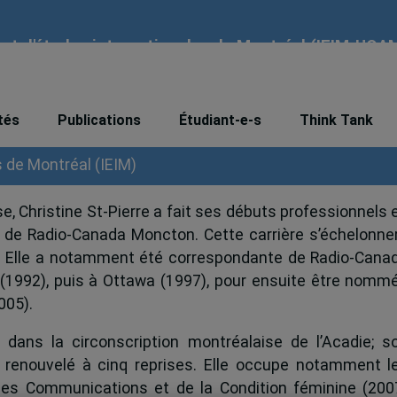
tut d'études internationales de Montréal (IEIM-UQA
tés
Publications
Étudiant-e-s
Think Tank
s de Montréal (IEIM)
se, Christine St-Pierre a fait ses débuts professionnels 
io de Radio-Canada Moncton. Cette carrière s’échelonne
ion. Elle a notamment été correspondante de Radio-Cana
 (1992), puis à Ottawa (1997), pour ensuite être nomm
005).
e dans la circonscription montréalaise de l’Acadie; s
renouvelé à cinq reprises. Elle occupe notamment l
 des Communications et de la Condition féminine (200