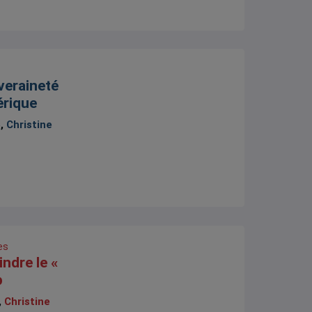
veraineté
érique
5,
Christine
es
indre le «
p
,
Christine