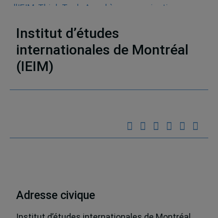
l'IEIM
,
Think Tank
,
Appel à communications
,
Sécurité
Institut d’études
internationales de Montréal
(IEIM)
Partenaires
Adresse civique
Institut d’études internationales de Montréal