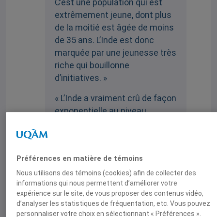
C’est une population qui est
extrêmement jeune, dont plus
de la moitié est âgée de moins
de 35 ans. L’Inde est donc
marquée par une jeunesse très
riche qui bouillonne
d’initiatives. »
« L’Inde a vraiment crû de façon
exponentielle au niveau
économique, notamment
grâce à la politique
Make In
India
et à sa position
Préférences en matière de témoins
géographique. L’Inde se
Nous utilisons des témoins (cookies) afin de collecter des
positionne comme étant un
informations qui nous permettent d’améliorer votre
acteur clé dans l’Indo-
expérience sur le site, de vous proposer des contenus vidéo,
Pacifique. »
d’analyser les statistiques de fréquentation, etc. Vous pouvez
personnaliser votre choix en sélectionnant « Préférences ».