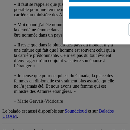
« Il faut se rappeler que jusqu’en 1971, ce n’était pas
possible pour une femme mariée de poursuivre sa
carrière au ministère des Affaires extérieures. »
« Moi quand j’ai été nommée à Berlin [en 2013], j’étais
la deuxième femme dans toute l’histoire du ministère à
être nommée dans un pays du G7. »
« Il reste que dans la plupart des pays du monde, il y a
une culture qui fait que l’homme est souvent celui qui a
la carrière prédominante. Ce n’est pas du tout évident
d’envisager qu’un conjoint va suivre son épouse à
l’étranger. »
« Je pense que pour ce qui est du Canada, la place des
femmes en diplomatie est vraiment plus assurée qu’elle
ne l’a jamais été. Et nous avons une femme qui est
ministre des Affaires étrangères. »
– Marie Gervais-Vidricaire
Le balado est aussi disponible sur
Soundcloud
et sur
Balados
UQAM
.