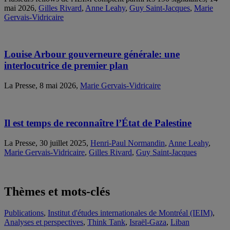
mai 2026,
Gilles Rivard
,
Anne Leahy
,
Guy Saint-Jacques
,
Marie
Gervais-Vidricaire
Louise Arbour gouverneure générale: une
interlocutrice de premier plan
La Presse, 8 mai 2026,
Marie Gervais-Vidricaire
Il est temps de reconnaître l’État de Palestine
La Presse, 30 juillet 2025,
Henri-Paul Normandin
,
Anne Leahy
,
Marie Gervais-Vidricaire
,
Gilles Rivard
,
Guy Saint-Jacques
Thèmes et mots-clés
Publications
,
Institut d'études internationales de Montréal (IEIM)
,
Analyses et perspectives
,
Think Tank
,
Israël-Gaza
,
Liban