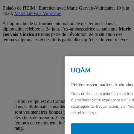
Balado de l'IEIM : Entretien avec Marie Gervais-Vidricaire, 10 juin
2024,
Marie Gervais-Vidricaire
À l’approche de la Journée internationale des femmes dans la
diplomatie, célébrée le 24 juin, l’ex-ambassadrice canadienne
Marie
Gervais-Vidricaire
nous parle de l’évolution de la situation des
femmes diplomates et des défis particuliers qu’elles doivent relever.
Préférences en matière de témoins
Nous utilisons des témoins (cookies) 
d’améliorer votre expérience sur le s
« Pour ce qui est du Canada et de la place des femmes
dans la diplomatie canadienne, les dernières statistiques
statistiques de fréquentation, etc. V
sont vraiment très bonnes pour nous, surtout au niveau
« Préférences ».
des chefs de mission. Et en fait, on a plus de 50% de
femmes en ce moment, le Canada arrive au premier
rang. »