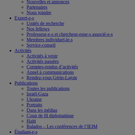
Nouvelles et annonces
Partenaires
Nous joindre
Expert-e-s
Unités de recherche
Nos fellows
Professeur-e-s et chercheur-euse-s associé-e-s
Membres individuel-le-s
Service-conseil
Activités
Activités à venir
Activités passées
Comptes-rendus d’activités
Appel à communications
Rendez-vous Gérin-Lajoie
Publications
Toutes les publications
Israël-Gaza
Ukraine
Portraits
Dans les médias
Coup de fil diplomatique
Haïti
Balados – Les conférences de l’IEIM
Étudiant-e-s