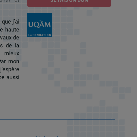
JE FAIS UN DON
 que j’ai
de haute
ravaux de
s de la
à mieux
 Par mon
j’espère
pe aussi