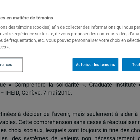
ces en matière de témoins
idarité et lien territorial :
sons des témoins (cookies) afin de collecter des informations qui nous p
r votre expérience sur le site, de vous proposer des contenus vidéo, d’anal
cial dans la mondialisation
es de fréquentation, etc. Vous pouvez personnaliser votre choix en sélect
ces ».
érences
Autoriser les témoins
Tout
ue « Comprendre la solidarité », Graduate Institute 
– IHEID, Genève, 7 mai 2010.
inées à décider de l’avenir, mais seulement à aider à 
vables. Cette compréhension sans cesse à réactualiser 
les choix sociaux, lesquels sont toujours in fine des cho
ogies, des systèmes de valeurs non nécessairement 