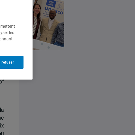
ermettent
yser les
ionnant
 refuser
of
la
ne
ix
ou