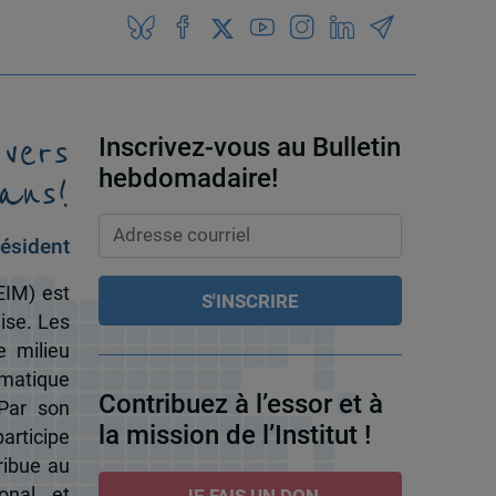
 vers
Inscrivez-vous au Bulletin
ans!
hebdomadaire!
ésident
EIM) est
ise. Les
e milieu
omatique
Contribuez à l’essor et à
 Par son
la mission de l’Institut !
participe
ribue au
onal et