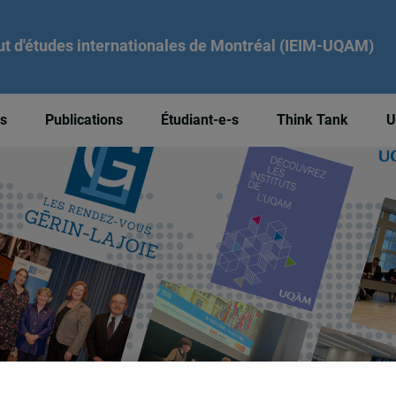
tut d'études internationales de Montréal (IEIM-UQAM)
és
Publications
Étudiant-e-s
Think Tank
U