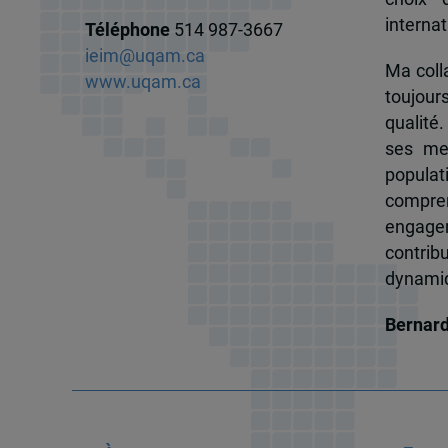
internat
Téléphone
514 987-3667
ieim@uqam.ca
Ma colla
www.uqam.ca
toujour
qualité.
ses me
popula
compren
engagem
contrib
dynamiqu
Bernar