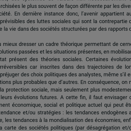
rchisées le plus souvent de façon différente par les dive
été. En dernière instance donc, l’avenir appartient a
évisibles des luttes sociales qui sont la contrepartie 
e la vie dans des sociétés structurées par des rapports 
u mieux dresser un cadre théorique permettant de cern
olutions passées et les situations présentes, en mobilisa
état présent des théories sociales. Certaines évolutio
irréversibles car inscrites dans des trajectoires de lo
préjuger des choix politiques des analystes, même s’il e
utions plus probables que d’autres. En conséquence, on 
 de la protection sociale, mais seulement plus modesteme
eurs évolutions futures. A cette fin, il faut envisager 
ment économique, social et politique actuel qui peut êt
 tendance et/ou stratégies : les tendances endogènes 
, les tendances à la mondialisation des économies, enf
a carte des sociétés politiques (par désagrégation et/