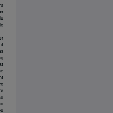
rs
ux
du
de
er
nt
ns
ng
st
ne
nt
ce
re
au
in
ou