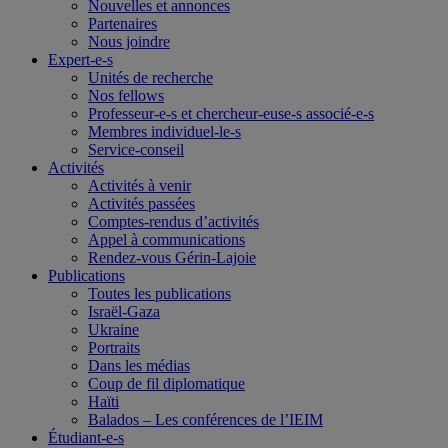
Nouvelles et annonces
Partenaires
Nous joindre
Expert-e-s
Unités de recherche
Nos fellows
Professeur-e-s et chercheur-euse-s associé-e-s
Membres individuel-le-s
Service-conseil
Activités
Activités à venir
Activités passées
Comptes-rendus d’activités
Appel à communications
Rendez-vous Gérin-Lajoie
Publications
Toutes les publications
Israël-Gaza
Ukraine
Portraits
Dans les médias
Coup de fil diplomatique
Haïti
Balados – Les conférences de l’IEIM
Étudiant-e-s