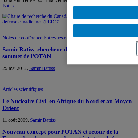
Sa raison d'être et son financement, 13 novembre 2012,
Samir
Battiss
Notes de conférence
Entrevues radiophoniques
Samir Batiss, chercheur de la chaire PEDC au
sommet de l’OTAN
25 mai 2012,
Samir Battiss
Articles scientifiques
Le Nucleaire Civil en Afrique du Nord et au Moyen-
Orient
11 août 2009,
Samir Battiss
Nouveau concept pour l’OTAN et retour de la