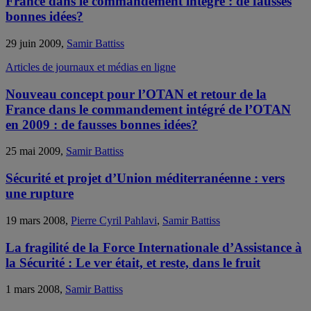
France dans le commandement integré : de fausses
bonnes idées?
29 juin 2009,
Samir Battiss
Articles de journaux et médias en ligne
Nouveau concept pour l’OTAN et retour de la
France dans le commandement intégré de l’OTAN
en 2009 : de fausses bonnes idées?
25 mai 2009,
Samir Battiss
Sécurité et projet d’Union méditerranéenne : vers
une rupture
19 mars 2008,
Pierre Cyril Pahlavi
,
Samir Battiss
La fragilité de la Force Internationale d’Assistance à
la Sécurité : Le ver était, et reste, dans le fruit
1 mars 2008,
Samir Battiss