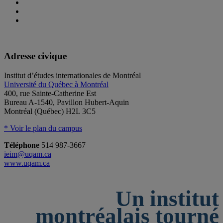
Adresse civique
Institut d’études internationales de Montréal
Université du Québec à Montréal
400, rue Sainte-Catherine Est
Bureau A-1540, Pavillon Hubert-Aquin
Montréal (Québec) H2L 3C5
* Voir le plan du campus
Téléphone
514 987-3667
ieim@uqam.ca
www.uqam.ca
Un institut
montréalais tourné