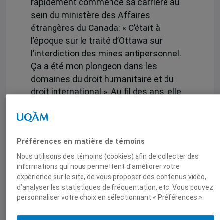
rapidement commencé sa carrière au
sein du ministère des Affaires
étrangères du Canada: « C’était à
l’époque sur le traité d’Ottawa sur
l’interdiction des mines antipersonnel.
Ça a été mon plongeon dans les
domaines du droit humanitaire et du
droit international ». Au fil des ans, elle
s’est retrouvée à la Croix-Rouge
canadienne, puis à la Croix-Rouge
internationale, ce qui l’a transportée aux
Préférences en matière de témoins
quatre coins du globe, notamment en
Afrique, en Asie, en Amérique latine et
Nous utilisons des témoins (cookies) afin de collecter des
informations qui nous permettent d’améliorer votre
au Moyen-Orient.
expérience sur le site, de vous proposer des contenus vidéo,
d’analyser les statistiques de fréquentation, etc. Vous pouvez
« La Croix-Rouge internationale a deux
personnaliser votre choix en sélectionnant « Préférences ».
principaux mandats: elle travaille
auprès des victimes de catastrophes