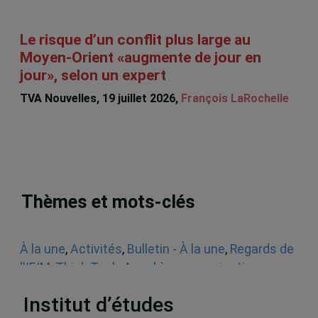
Le risque d’un conflit plus large au
Moyen-Orient «augmente de jour en
jour», selon un expert
TVA Nouvelles, 19 juillet 2026,
François LaRochelle
Thèmes et mots-clés
À la une
,
Activités
,
Bulletin - À la une
,
Regards de
l'IEIM
,
Think Tank
,
Appel à communications
,
Sécurité
Institut d’études