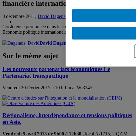
financière internationale
8 décembre 2011,
David Dagenais
Conférence prononcée dans le cadre du cours POL 8310 –
Économie politique internationale, décembre 2011
David Dagenais
Sur le même sujet
Les nouveaux partenariats économiques Le
Partenariat transpacifique
Vendredi 20 février 2015 à 10 h Local W-3245
Régionalisme, interdépendance et tensions politiques
en Asie.
Vendredi 5 avril 2013 de 9h00 à 12h30
, local A-1715, UQAM