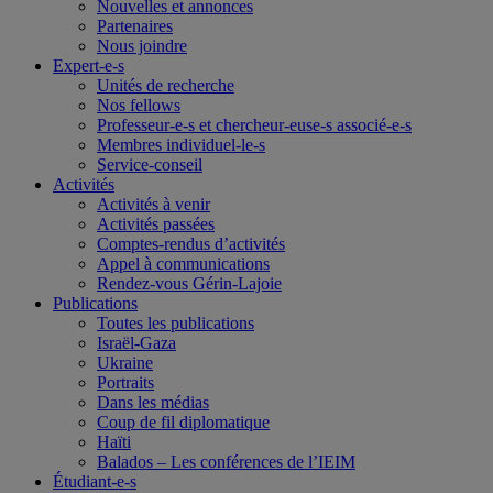
Nouvelles et annonces
Partenaires
Nous joindre
Expert-e-s
Unités de recherche
Nos fellows
Professeur-e-s et chercheur-euse-s associé-e-s
Membres individuel-le-s
Service-conseil
Activités
Activités à venir
Activités passées
Comptes-rendus d’activités
Appel à communications
Rendez-vous Gérin-Lajoie
Publications
Toutes les publications
Israël-Gaza
Ukraine
Portraits
Dans les médias
Coup de fil diplomatique
Haïti
Balados – Les conférences de l’IEIM
Étudiant-e-s