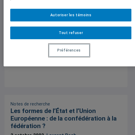
Autoriser les témoins
Notes de recherche
Tout refuser
Les formes de l’État et l’Union
Européenne : de la confédération à la
fédération ?
Préférences
2 octobre 2002,
Laurent Pech
Notes de recherche
Les formes de l’État et l’Union
Européenne : de la confédération à la
fédération ?