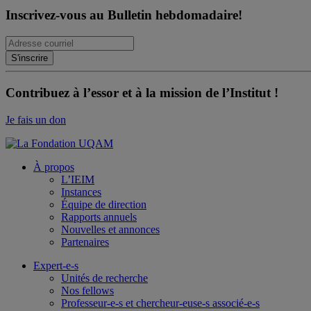
Inscrivez-vous au Bulletin hebdomadaire!
Contribuez à l’essor et à la mission de l’Institut !
Je fais un don
À propos
L’IEIM
Instances
Équipe de direction
Rapports annuels
Nouvelles et annonces
Partenaires
Expert-e-s
Unités de recherche
Nos fellows
Professeur-e-s et chercheur-euse-s associé-e-s