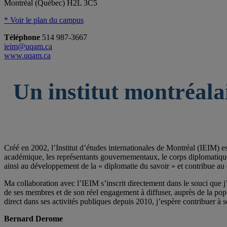
Montréal (Québec) H2L 3C5
* Voir le plan du campus
Téléphone
514 987-3667
ieim@uqam.ca
www.uqam.ca
Un institut montréala
Créé en 2002, l’Institut d’études internationales de Montréal (IEIM) e
académique, les représentants gouvernementaux, le corps diplomatique qu
ainsi au développement de la « diplomatie du savoir » et contribue au 
Ma collaboration avec l’IEIM s’inscrit directement dans le souci que j’
de ses membres et de son réel engagement à diffuser, auprès de la po
direct dans ses activités publiques depuis 2010, j’espère contribuer à s
Bernard Derome