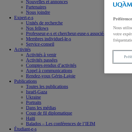
Nouvelles et annonces
Partenaires
Nous joindre
Expert-e-s
Préférence
Unités de recherche
Nous utilis
Nos fellows
Professeur-e-s et chercheur-euse-s associé-e-s
votre expér
Membres individuel-le-s
fréquentati
Service-conseil
Activités
Activités à venir
Préf
Activités passées
Comptes-rendus d’activités
Appel à communications
Rendez-vous Gérin-Lajoie
Publications
Toutes les publications
Israël-Gaza
Ukraine
Portraits
Dans les médias
Coup de fil diplomatique
Haïti
Balados – Les conférences de l’IEIM
Étudiant-e-s