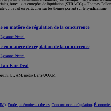
rciales, bureaux et entrepôts de liquidation (STRACC) – Thomas Collomb
 du travail en particulier sur les thèmes portant sur le syndicalisme
le en matière de régulation de la concurrence
,
Lysanne Picard
le en matière de régulation de la concurrence
,
Lysanne Picard
al au Fair Deal
Aquin
, UQAM, métro Berri-UQAM
EIM)
,
Études, mémoires et thèses
,
Concurrence et régulation
,
Économie 