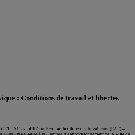
ique : Conditions de travail et libertés
ETLAC est affilié au Front authentique des travailleurs (FAT) –
 Luna Travailleuse à la Centrale d’approvisionnement de la Ville de