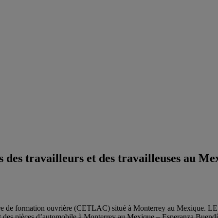
des travailleurs et des travailleuses au Mex
e de formation ouvrière (CETLAC) situé à Monterrey au Mexique. LE C
t des pièces d’automobile à Monterrey au Mexique – Esperanza Buendía