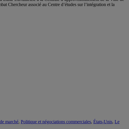
at Chercheur associé au Centre d’études sur l’intégration et la
de marché
,
Politique et négociations commerciales
,
États-Unis
,
Le