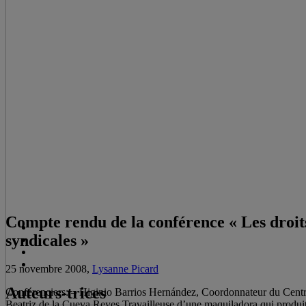
Compte rendu de la conférence « Les droits 
syndicales »
25 novembre 2008,
Lysanne Picard
Auteurs-trices
Conférenciers: – Higinio Barrios Hernández, Coordonnateur du Centr
Beatriz de la Cueva Reyes Travailleuse d’une maquiladora qui produi