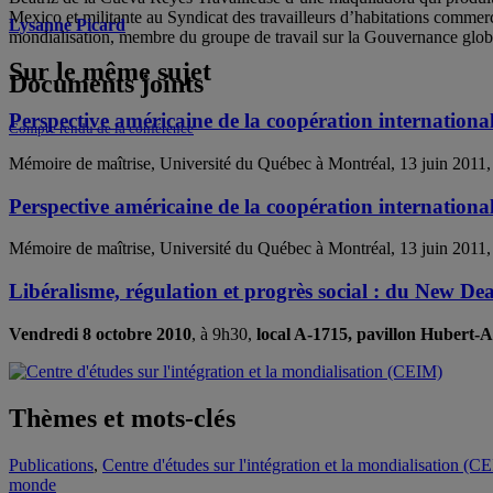
Mexico et militante au Syndicat des travailleurs d’habitations comme
Lysanne Picard
mondialisation, membre du groupe de travail sur la Gouvernance globale
Sur le même sujet
Documents joints
Perspective américaine de la coopération internationa
Compte rendu de la conférence
Mémoire de maîtrise, Université du Québec à Montréal, 13 juin 2011
Perspective américaine de la coopération internationa
Mémoire de maîtrise, Université du Québec à Montréal, 13 juin 2011
Libéralisme, régulation et progrès social : du New De
Vendredi 8 octobre 2010
, à 9h30,
local A-1715, pavillon Hubert-
Thèmes et mots-clés
Publications
,
Centre d'études sur l'intégration et la mondialisation (C
monde