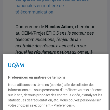
nationales en matière de
télécommunication
Conférence de
Nicolas Adam
, chercheur
au CEIM/Projet ÉTIC
Dans le secteur des
télécommunications, l’enjeu de la «
neutralité des réseaux » en est un sur
lequel les régulateurs nationaux ont eu à
se pencher récemment. Le Canada
d’abord, puis les États-Unis ― et bientôt
l’Europe ― ont eu et devront continuer à
Préférences en matière de témoins
faire face aux problématiques complexes
gravitant autour de la neutralité des
Nous utilisons des témoins (cookies) afin de collecter des
informations qui nous permettent d’améliorer votre expérience
réseaux. D’autres pays, dont la Corée du
sur le site, de vous proposer des contenus vidéo, d’analyser les
Sud, le Japon et l’Australie, ont par
statistiques de fréquentation, etc. Vous pouvez personnaliser
ailleurs déjà adopté des approches
votre choix en sélectionnant « Préférences ».
spécifiques. L’enjeu est fondamental : il