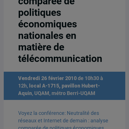
comparée de
politiques
économiques
nationales en
matière de
télécommunication
Vendredi 26 février 2010
de 10h30 à
12h,
local A-1715, pavillon Hubert-
Aquin
, UQAM, métro Berri-UQAM
Voyez la conférence: Neutralité des
réseaux et Internet de demain : analyse
comparée de politiques économiques