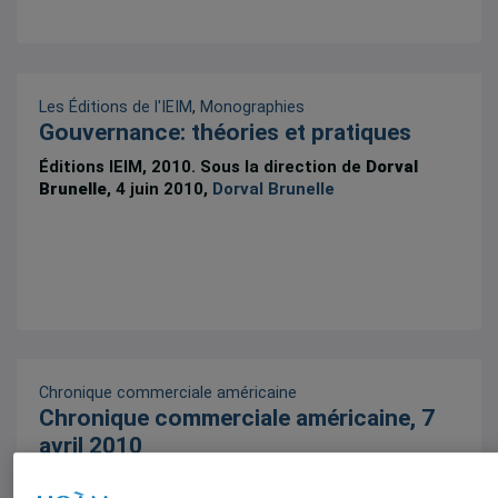
Les Éditions de l'IEIM
,
Monographies
Gouvernance: théories et pratiques
Éditions IEIM, 2010. Sous la direction de
Dorval
Brunelle
, 4 juin 2010,
Dorval Brunelle
Chronique commerciale américaine
Chronique commerciale américaine, 7
avril 2010
10 avril 2010,
David Dagenais