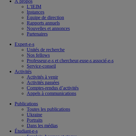
À propos
L’IEIM
Instances
Équipe de direction
Rapports annuels
Nouvelles et annonces
Partenaires
Expert-e-s
Unités de recherche
Nos fellows
Professeur-e-s et chercheur-euse-s associé-e-s
Service-conseil
Activités
Activités à venir
Activités passées
Comptes-rendus d’activités
Appels à communications
Publications
Toutes les publications
Ukraine
Portraits
Dans les médias
Étudiant-e-s