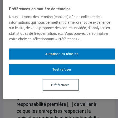
Tables rondes, 156 présentations orales
et 104 mémoires ont été soumis, suite à
Préférences en matière de témoins
quoi le Comité consultatif a émis un
Nous utilisons des témoins (cookies) afin de collecter des
rapport unanime, dont les conclusions
informations qui nous permettent d’améliorer votre expérience
sur le site, de vous proposer des contenus vidéo, d’analyser les
allaient dans le même sens que celle du
statistiques de fréquentation, etc. Vous pouvez personnaliser
comité permanent. Le gouvernement du
votre choix en sélectionnant « Préférences ».
Canada, cependant, semble peu enclin à
lier l’appui de l’État au respect des droits
Autoriser les témoins
de la personne. Dans sa réponse, le
gouvernement affirmait que les
investissements miniers « [se
Tout refuser
traduisaient] par un apport de capitaux
hautement nécessaires pour les pays en
Préférences
développement » et que les
gouvernements hôtes avaient « la
responsabilité première […] de veiller à
ce que les entreprises respectent la
législation nationale et internationale5 ».