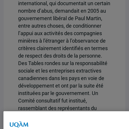
international, qui documentait un certain
nombre d’abus, demandait en 2005 au
gouvernement libéral de Paul Martin,
entre autres choses, de conditionner
l’appui aux activités des compagnies
minières à l’étranger à l’observance de
critères clairement identifiés en termes
de respect des droits de la personne.
Des Tables rondes sur la responsabilité
sociale et les entreprises extractives
canadiennes dans les pays en voie de
développement et ont par la suite été
instituées par le gouvernement. Un
Comité consultatif fut institué,
rassemblant des représentants du
monde académique, de l’industrie et de
la société civile. Dans le cadre des