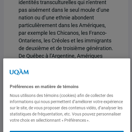
identités transculturelles qui n’entrent
pas aisément dans le seul moule d’une
nation ou d’une ethnie abondent
particulièrement dans les Amériques,
par exemple les Chicanos, les Franco-
Ontariens, les Créoles et les immigrants
de deuxième et de troisième génération.
De Québec à l’Argentine, Amériques
transculturelles se penche sur ces
identités qui se construisent au
carrefour de la similitude et de la
différence. Transculturalism is a new
Préférences en matière de témoins
way of viewing culture that sees
Nous utilisons des témoins (cookies) afin de collecter des
cultures not as separate islands that are
informations qui nous permettent d’améliorer votre expérience
sur le site, de vous proposer des contenus vidéo, d’analyser les
easily differentiated from one another,
statistiques de fréquentation, etc. Vous pouvez personnaliser
but as connected and interacting webs
votre choix en sélectionnant « Préférences ».
of meaning and practice. The Americas