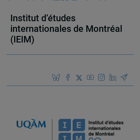
la mondialisation (CEIM)
,
Chapitres de livres
,
Monographies
,
Ouvrages collectifs
,
ALÉNA
Institut d’études
internationales de Montréal
(IEIM)
Partenaires