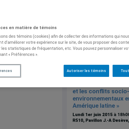
ces en matière de témoins
isons des témoins (cookies) afin de collecter des informations qui nou
t d’améliorer votre expérience sur le site, de vous proposer des cont
r les statistiques de fréquentation, etc. Vous pouvez personnaliser vo
Séminaires et conférences
| 
nant « Préférences ».
Chaire Nycole Turmel en coll
le Centr'ERE, le CDHAL et l'IEI
Conférence publique
érences
Autoriser les témoins
Tout
Maristella Svampa: «
consensus des com
et les conflits socio
environnementaux e
Amérique latine »
Lundi 1er juin 2015
à 18h0
R510, Pavillon J.-A Desèv