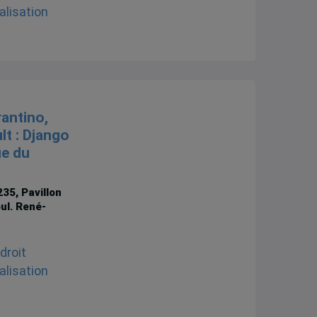
rantino,
lt : Django
ue du
35, Pavillon
ul. René-