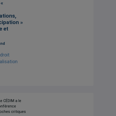
 «
ations,
ipation »
e et
and
Le CÉDIM a le
conférence
oches critiques