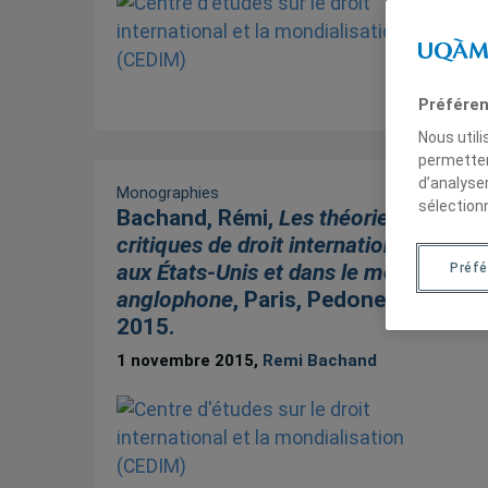
Préféren
Nous util
permetten
d’analyse
Monographies
sélection
Bachand, Rémi,
Les théories
critiques de droit international
aux États-Unis et dans le monde
Préf
anglophone
, Paris, Pedone,
2015.
1 novembre 2015,
Remi Bachand