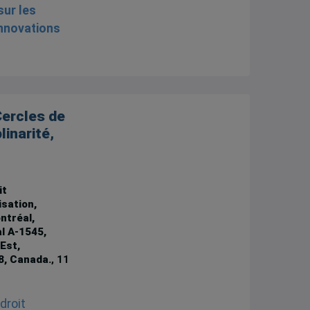
Cercles de
linarité,
it
isation,
ntréal,
al A-1545,
Est,
8, Canada.
, 11