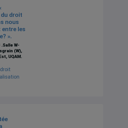
«
du droit
ons nous
 entre les
e? ».
3
.Salle W-
sgrain (W),
Est, UQAM.
tée
a