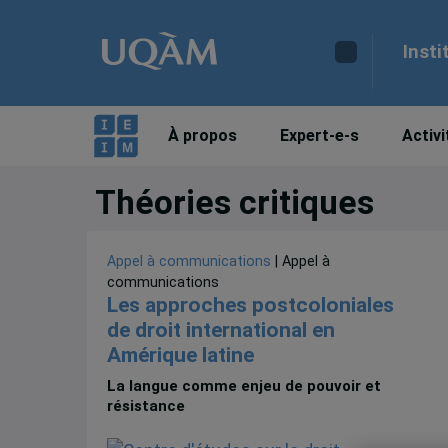
Insti
À propos
Expert-e-s
Activi
Théories critiques
Appel à communications
| Appel à
communications
Les approches postcoloniales
de droit international en
Amérique latine
La langue comme enjeu de pouvoir et
résistance