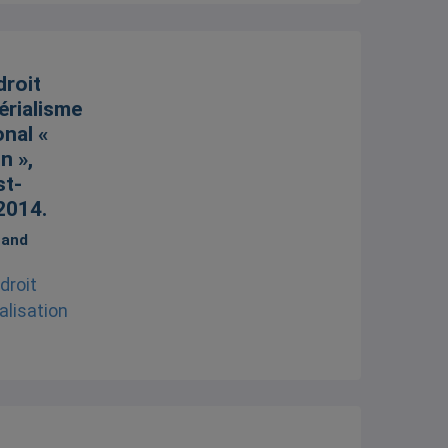
droit
périalisme
onal «
n »,
st-
2014.
hand