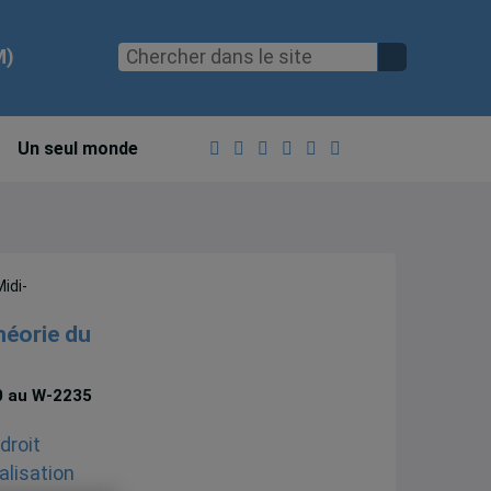
M)
Un seul monde
Midi-
héorie du
0 au W-2235