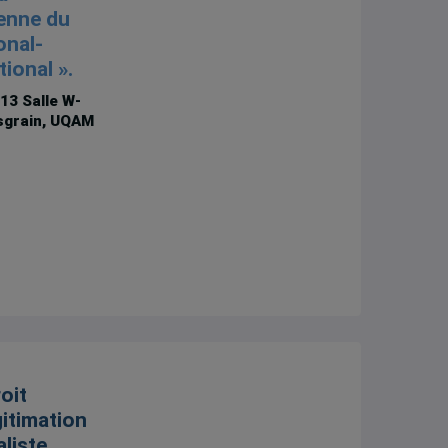
enne du
onal-
tional ».
013
Salle W-
sgrain, UQAM
oit
gitimation
liste,