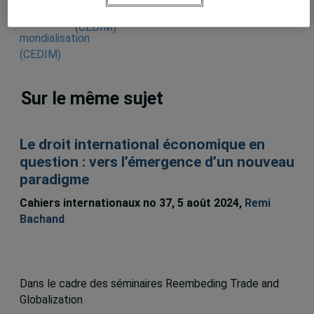
mondialisation
(CEDIM)
Sur le même sujet
Le droit international économique en
question : vers l’émergence d’un nouveau
paradigme
Cahiers internationaux no 37, 5 août 2024,
Remi
Bachand
Dans le cadre des séminaires Reembeding Trade and
Globalization