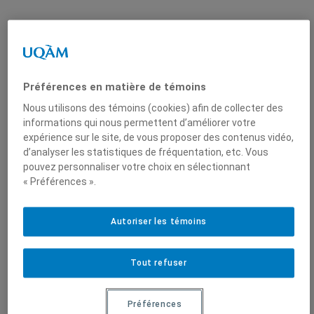
Bachand
, Directeur du
Hennessy Picard
,
CEDIM, Centre d’études
Candidat au doctorat,
sur le droit international
Département des
Préférences en matière de témoins
et la mondialisation
sciences juridiques ,
Nous utilisons des témoins (cookies) afin de collecter des
(CÉDIM)
Université du Québec à
informations qui nous permettent d’améliorer votre
Montréal
expérience sur le site, de vous proposer des contenus vidéo,
d’analyser les statistiques de fréquentation, etc. Vous
pouvez personnaliser votre choix en sélectionnant
« Préférences ».
Produit par
Autoriser les témoins
Centre
d'études sur le
Tout refuser
droit
international
Préférences
et la